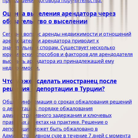
прекращения договора поручительства.
Оценка выселения арендатора через
обязательство о выселении
Сегодня вопрос аренды недвижимости и отношений
арендодателя и арендатора приводит к
значительным спорам. Существует несколько
юридических способов и факторов для арендодателя
выселить арендатора из принадлежащей ему
недвижимости.
Что может сделать иностранец после
решения о депортации в Турции?
Общая информация о сроках обжалования решений
о депортации, порядке обжалования
административного задержания и ключевых
правовых аспектах на практике. Решение о
депортации может быть обжаловано в
Административном суде в течение 7 дней с момента