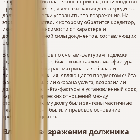
возражает против платёжного приказа, производство
приостанавливается, и для взыскания долга кредитор
должен юридически устранить это возражение. На
этом этапе средство, к которому обратится кредитор,
изменяется в зависимости от характера и
доказательственной силы документов, составляющих
основание долга.
В отношении долгов по счетам-фактурам подлежит
оценке не только то, был ли выставлен счёт-фактура.
Совокупно должны рассматриваться: была ли
поставлена продукция, являющаяся предметом счёта-
фактуры, или была ли оказана услуга, возразил ли
должник против счёта-фактуры в установленный срок,
характер коммерческих отношений между
сторонами, к какому долгу были зачтены частичные
платежи, если они были, и правовое основание
требуемых процентов.
Влияние возражения должника