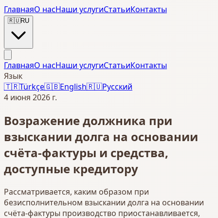
Главная
О нас
Наши услуги
Статьи
Контакты
🇷🇺
RU
Главная
О нас
Наши услуги
Статьи
Контакты
Язык
🇹🇷
Türkçe
🇬🇧
English
🇷🇺
Русский
4 июня 2026 г.
Возражение должника при
взыскании долга на основании
счёта-фактуры и средства,
доступные кредитору
Рассматривается, каким образом при
безисполнительном взыскании долга на основании
счёта-фактуры производство приостанавливается,