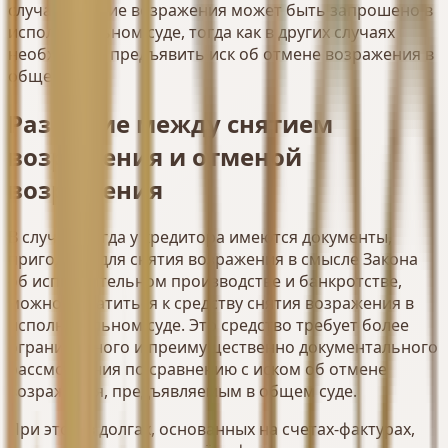
случаях снятие возражения может быть запрошено в
исполнительном суде, тогда как в других случаях
необходимо предъявить иск об отмене возражения в
общем суде.
Различие между снятием
возражения и отменой
возражения
В случае, когда у кредитора имеются документы,
пригодные для снятия возражения в смысле Закона
об исполнительном производстве и банкротстве,
можно обратиться к средству снятия возражения в
исполнительном суде. Это средство требует более
ограниченного и преимущественно документального
рассмотрения по сравнению с иском об отмене
возражения, предъявляемым в общем суде.
При этом в долгах, основанных на счетах-фактурах,