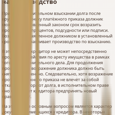
на производство
При безисполнительном взыскании долга после
вручения должнику платёжного приказа должник
может в установленный законом срок возразить
против долга, процентов, подсудности или подписи.
Возражение, заявленное должником в установленный
срок, приостанавливает производство по взысканию.
В этом случае кредитор не может непосредственно
продолжать действия по аресту имущества в рамках
того же исполнительного дела. Для продолжения
производства возражение должника должно быть
снято или отменено. Следовательно, хотя возражение
против платёжного приказа не влечёт за собой
отказа кредитора от долга, в исполнительном праве
оно обязывает кредитора предпринять новый
правовой шаг.
На этом этапе основным вопросом является характер
документов, имеющихся у кредитора. В некоторых