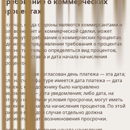
Требование о коммерческих
процентах
В случае, когда стороны являются коммерсантами и
долг возникает из коммерческой сделки, может
возникнуть требование о коммерческих процентах.
Однако при предъявлении требования о процентах
должны тщательно определяться вид процентов,
процентная ставка и дата начала начисления
процентов.
Если в договоре согласован день платежа — эта дата;
если на счёте-фактуре имеется дата платежа — дата
платежа; если должнику было направлено
уведомление — дата уведомления; либо дата, на
которую наступили условия просрочки, могут иметь
значение для начала начисления процентов. По этой
причине в каждом случае отдельно должна
оцениваться дата возникновения просрочки.
Неверное определение начала начисления