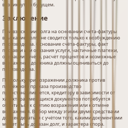
возникнуть в будущем.
Заключение
При взыскании долга на основании счёта-фактуры
взыскание долга не сводится только к возбуждению
производства. Основание счёта-фактуры, факт
поставки или оказания услуги, частичные платежи,
операции зачёта, расчёт процентов и возможные
возражения должника должны оцениваться до
производства.
Поскольку при возражении должника против
платёжного приказа производство
приостанавливается, кредитору в зависимости от
характера имеющихся документов потребуется
обратиться к снятию возражения или к отмене
возражения. Выбор между этими двумя средствами
должен делаться с учётом того, какими документами
может быть доказан долг, и характера спора.