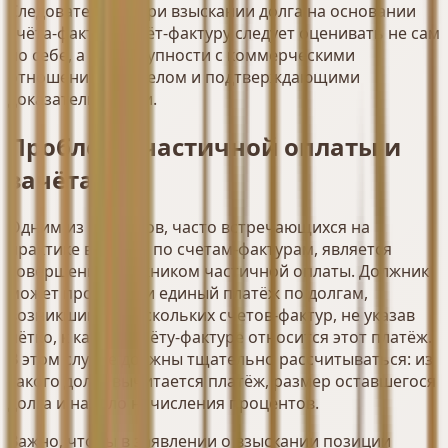
Следовательно, при взыскании долга на основании
счёта-фактуры счёт-фактуру следует оценивать не сам
по себе, а в совокупности с коммерческими
отношениями в целом и подтверждающими
доказательствами.
Проблема частичной оплаты и
зачёта
Одним из вопросов, часто встречающихся на
практике в долгах по счетам-фактурам, является
совершение должником частичной оплаты. Должник
может произвести единый платёж по долгам,
возникшим из нескольких счетов-фактур, не указав
чётко, к какому счёту-фактуре относится этот платёж.
В этом случае должны тщательно рассчитываться: из
какого долга вычитается платёж, размер оставшегося
долга и начало начисления процентов.
Важно, чтобы в заявлении о взыскании позиции