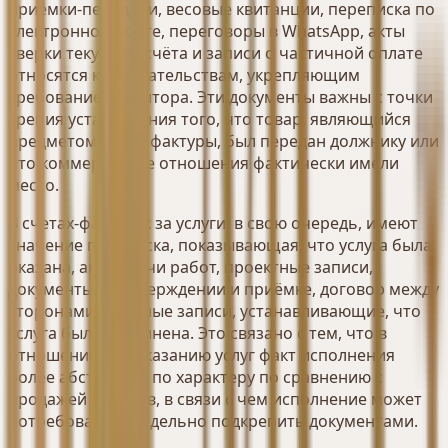
приёмки-передачи, весовые квитанции, переписка по
электронной почте, переговоры в WhatsApp, акты
сверки текущего счёта и записи о частичной оплате
относятся к доказательствам, укрепляющим
требование кредитора. Эти документы важны с точки
зрения установления того, что товар, являющийся
предметом счёта-фактуры, был передан должнику или
что коммерческие отношения фактически имели
место.
В счетах-фактурах за услуги, в свою очередь, имеют
значение переписка, показывающая, что услуга была
оказана, акты сдачи работ, проектные записи,
документы об утверждении и приёмке, договор между
сторонами или иные записи, устанавливающие, что
услуга была исполнена. Это связано с тем, что в
отношениях по оказанию услуг факт исполнения
более абстрактен по характеру по сравнению с
продажей товаров, в связи с чем исполнение может
потребоваться отдельно подкрепить документами.