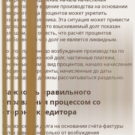
процентов или ведение производства на основании
неверного вида процентов может укрепить
возражение должника. Эта ситуация может привести
к доводам о том, что взыскиваемый долг показан
большим, чем он есть, что расчёт процентов
ошибочен или что долг не является ликвидным.
По этой причине до возбуждения производства по
взысканию основной долг, частичные платежи,
зачтённые суммы, вид процентов, начало начисления
процентов и проценты, начисленные до даты
производства, должны рассчитываться раздельно.
Важность правильного
управления процессом со
стороны кредитора
При взыскании долга на основании счёта-фактуры
успех зависит не только от возбуждения