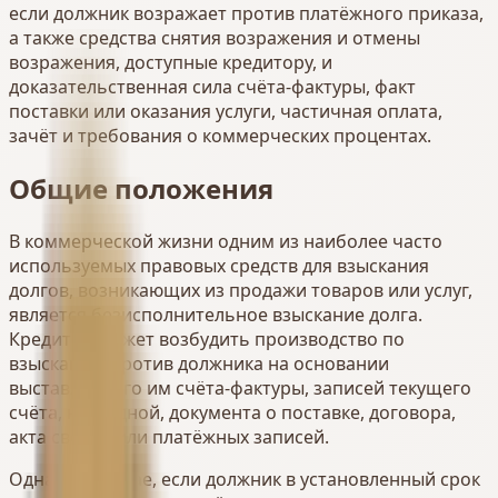
если должник возражает против платёжного приказа,
а также средства снятия возражения и отмены
возражения, доступные кредитору, и
доказательственная сила счёта-фактуры, факт
поставки или оказания услуги, частичная оплата,
зачёт и требования о коммерческих процентах.
Общие положения
В коммерческой жизни одним из наиболее часто
используемых правовых средств для взыскания
долгов, возникающих из продажи товаров или услуг,
является безисполнительное взыскание долга.
Кредитор может возбудить производство по
взысканию против должника на основании
выставленного им счёта-фактуры, записей текущего
счёта, накладной, документа о поставке, договора,
акта сверки или платёжных записей.
Однако в случае, если должник в установленный срок