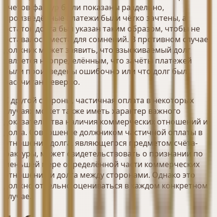
счетов-фактур были показаны раздельно,
произведённые платежи были чётко зачтены, а
остаток долга был указан таким образом, чтобы не
оставалось места для сомнений. В противном случае
должник может заявить, что взыскиваемый долг
является неопределённым, что зачёты платежей
были произведены ошибочно или что долг был
рассчитан неверно.
С другой стороны, частичная оплата в некоторых
случаях может также иметь характер важного
доказательства наличия коммерческих отношений и
долга. Совершение должником частичной оплаты в
отношении долга, являющегося предметом счёта-
фактуры, может свидетельствовать о признании по
меньшей мере определённой части коммерческих
отношений и долга между сторонами. Однако это
должно отдельно оцениваться в каждом конкретном
случае.