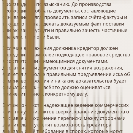
производства по взысканию. До производства
необходимо собрать документы, составляющие
основание долга, проверить записи счёта-фактуры и
текущего счёта, сделать доказуемым факт поставки
или оказания услуги и правильно зачесть частичные
платежи, если они были.
В случае возражения должника кредитор должен
определить наиболее подходящее правовое средство
в соответствии с имеющимися документами.
Достаточно ли документов для снятия возражения,
является ли более правильным предъявление иска об
отмене возражения и на какие доказательства будет
опираться иск — всё это должно оцениваться
применительно к конкретному делу.
В этом контексте надлежащее ведение коммерческих
книг, получение актов сверки, хранение документов о
поставке и сохранение переписки между сторонами
значительно укрепят возможность кредитора
доказать своё требование в спорах, которые могут