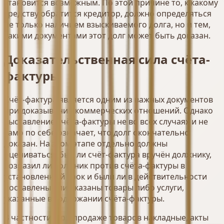
становится возможным. По этой причине то, к какому
средству обратится кредитор, должно определяться
не только наличием взыскиваемого долга, но и тем,
какими документами этот долг может быть доказан.
Доказательственная сила счёта-
фактуры
Счёт-фактура является одним из важных документов
при доказывании коммерческих отношений. Однако
выставление счёта-фактуры не во всех случаях и не
само по себе означает, что долг окончательно
доказан. На этом этапе отдельно должны
оцениваться: был ли счёт-фактура вручён должнику,
возразил ли должник против счёта-фактуры в
установленный срок и были ли в действительности
поставлены или оказаны товары либо услуги,
указанные в содержании счёта-фактуры.
В частности, при продаже товаров накладные, акты