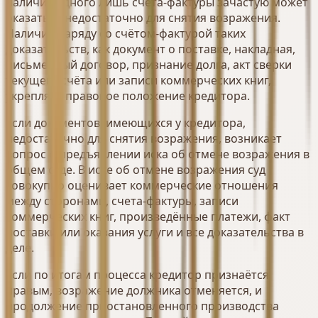
наличия одного лишь счёта-фактуры зачастую может
оказаться недостаточно для снятия возражения.
Наличие наряду со счётом-фактурой таких
доказательств, как документ о поставке, накладная,
письменный договор, признание долга, акт сверки
текущего счёта или записи коммерческих книг,
укрепляет правовое положение кредитора.
Если документов, имеющихся у кредитора,
недостаточно для снятия возражения, возникает
вопрос о предъявлении иска об отмене возражения в
общем суде. В иске об отмене возражения суд
совокупно оценивает коммерческие отношения
между сторонами, счета-фактуры, записи
коммерческих книг, произведённые платежи, факт
поставки или оказания услуги и все доказательства в
деле.
Если по итогам процесса кредитор признаётся
правым, возражение должника отменяется, и
продолжение приостановленного производства