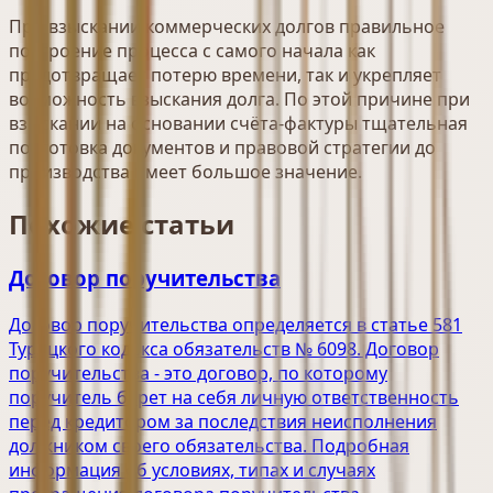
При взыскании коммерческих долгов правильное
построение процесса с самого начала как
предотвращает потерю времени, так и укрепляет
возможность взыскания долга. По этой причине при
взыскании на основании счёта-фактуры тщательная
подготовка документов и правовой стратегии до
производства имеет большое значение.
Похожие статьи
Договор поручительства
Договор поручительства определяется в статье 581
Турецкого кодекса обязательств № 6098. Договор
поручительства - это договор, по которому
поручитель берет на себя личную ответственность
перед кредитором за последствия неисполнения
должником своего обязательства. Подробная
информация об условиях, типах и случаях