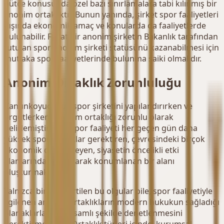
bütçe konusunda özel bazı sınırlamalara tabi kılınmış bir
anonim ortaklıktır. Bunun yanında, şirket spor faaliyetleri
dışında ekonomik amaç ve konularda da faaliyetlerde
bulunabilir. Fakat bir anonim şirketin Bakanlık tarafından
tutulan spor anonim şirketi statüsünü kazanabilmesi için
mutlaka spor faaliyetlerinde bulunma saiki olmalıdır.
Anonim Ortaklık Zorunluluğu
Kanunkoyucunun spor şirketini yapılandırırken ve
örgütlerken, anonim ortaklığı zorunlu olarak
belirlemiştir. Zira, spor faaliyeti her geçen gün daha
yüksek sponsorluklar gerektiren, çevresindeki birçok
ekonomik dalı besleyen, siyasetin öncelikli etki
alanlarından biri olarak konumlanan bir alanı
oluşturmaktadır.
Yalnızca birazı belirtilen bu olgular bile, spor faaliyetiyle
ilgilenen anonim ortaklıkların modern hukukun sağladığı
olanaklarla en kapsamlı şekilde denetlenmesini
gerektirmektedir. Ortaklık türleri içinde, kurumsal