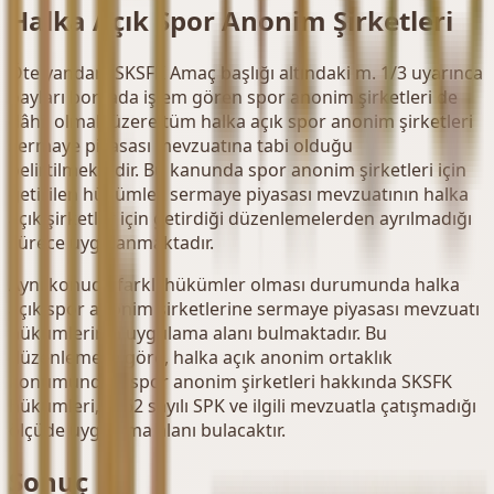
Halka Açık Spor Anonim Şirketleri
Öte yandan, SKSFK Amaç başlığı altındaki m. 1/3 uyarınca
payları borsada işlem gören spor anonim şirketleri de
dâhil olmak üzere tüm halka açık spor anonim şirketleri
sermaye piyasası mevzuatına tabi olduğu
belirtilmektedir. Bu kanunda spor anonim şirketleri için
getirilen hükümler, sermaye piyasası mevzuatının halka
açık şirketler için getirdiği düzenlemelerden ayrılmadığı
sürece uygulanmaktadır.
Aynı konuda farklı hükümler olması durumunda halka
açık spor anonim şirketlerine sermaye piyasası mevzuatı
hükümlerinin uygulama alanı bulmaktadır. Bu
düzenlemeye göre, halka açık anonim ortaklık
konumundaki spor anonim şirketleri hakkında SKSFK
hükümleri, 6362 sayılı SPK ve ilgili mevzuatla çatışmadığı
ölçüde uygulama alanı bulacaktır.
Sonuç