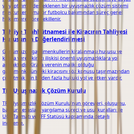
ve yaptırımla desteklenen bir uyuşmazlık çözüm sistemi
mevcutken, amatör futbolcu bakımından süreç genel
hükümlere göre şekillenir.
Tahliye Taahhütnamesi ile Kiracının Tahliyesi
Hususunun Değerlendirilmesi
Günümüzde gayrimenkullerin kiralanması hususu ve
kiraya veren-kiracı ilişkisi önemli uyuşmazlıklara yol
açmaktadır. Kiraya verenin maliki olduğu
gayrimenkulündeki kiracısını söz konusu taşınmazından
çıkartmak için birden fazla hukuki yol ve etken vardır.
TFF Uyuşmazlık Çözüm Kurulu
TFF Uyuşmazlık Çözüm Kurulu'nun görevleri, oluşumu,
başvuru esasları, yargılama süreci ve usul kuralları ile
UÇK Talimatı ve TFF Statüsü kapsamında detaylı
inceleme.