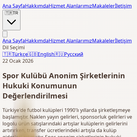
Ana Sayfa
Hakkımda
Hizmet Alanlarımız
Makaleler
İletişim
🇹🇷
TR
Ana Sayfa
Hakkımda
Hizmet Alanlarımız
Makaleler
İletişim
Dil Seçimi
🇹🇷
Türkçe
🇬🇧
English
🇷🇺
Русский
22 Ocak 2026
Spor Kulübü Anonim Şirketlerinin
Hukuki Konumunun
Değerlendirilmesi
Türkiye'de futbol kulüpleri 1990'lı yıllarda şirketleşmeye
başlamıştır. Naklen yayın gelirleri, sponsorluk gelirleri ve
logolu ürün satışlarındaki artışlar kulüplerin gelirlerini
artırırken, transfer ücretlerindeki artışla da kulüp
giderleri artmıştır. Spor anonim şirketlerinin hukuki