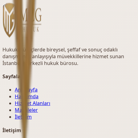
Hukuki süreçlerde bireysel, şeffaf ve sonuç odaklı
danışmanlık anlayışıyla müvekkillerine hizmet sunan
İstanbul merkezli hukuk bürosu.
Sayfalar
Ana Sayfa
Hakkımda
Hizmet Alanları
Makaleler
İletişim
İletişim