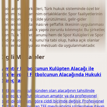
Spor anonim şirketleri, Türk hukuk sisteminde özel bir
konuma sahip anonim ortaklıklardır. Spor faaliyetlerinin
profesyonel bir şekilde yürütülmesi, gelir-gider
dengesinin sağlanması ve şeffaflık ilkesinin uygulanması
için anonim ortaklık yapısı zorunlu kılınmıştır. Bu şirketler,
hem Türk Ticaret Kanunu hem de Spor Kulüpleri ve Spor
Federasyonları Kanunu'na tabi olup, halka açık olanlar
için sermaye piyasası mevzuatı da uygulanmaktadır.
İlgili Makaleler
Amatör Futbolcunun Kulüpten Alacağı ile
Profesyonel Futbolcunun Alacağında Hukuki
Süreç Farkı
Futbolcunun kulübünden olan alacağının tahsilinde
izlenecek yol, futbolcunun amatör ya da profesyonel
statüde olmasına göre ciddi biçimde değişir. Profesyonel
futbolcu bakımından TFF mevzuatında sözleşmeye dayalı