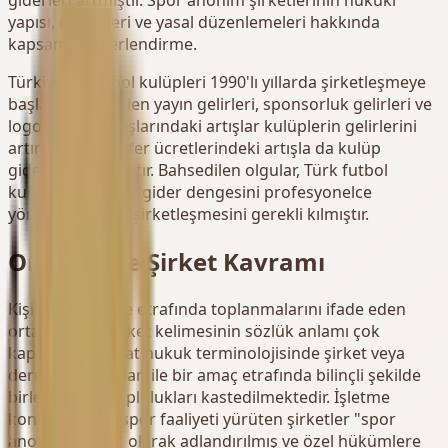
yapısı, özellikleri ve yasal düzenlemeleri hakkında
kapsamlı değerlendirme.
Türkiye'de futbol kulüpleri 1990'lı yıllarda şirketleşmeye
başlamıştır. Naklen yayın gelirleri, sponsorluk gelirleri ve
logolu ürün satışlarındaki artışlar kulüplerin gelirlerini
artırırken, transfer ücretlerindeki artışla da kulüp
giderleri artırmıştır. Bahsedilen olgular, Türk futbol
kulüplerinin gelir-gider dengesini profesyonelce
yönetmeleri için şirketleşmesini gerekli kılmıştır.
Ortaklık ve Şirket Kavramı
Kişilerin bir gaye etrafında toplanmalarını ifade eden
ortaklık veya şirket kelimesinin sözlük anlamı çok
kapsamlıdır fakat hukuk terminolojisinde şirket veya
dernek kavramları ile bir amaç etrafında bilinçli şekilde
birleşmiş kişi toplulukları kastedilmektedir. İşletme
konusu olarak spor faaliyeti yürüten şirketler "spor
anonim şirketi" olarak adlandırılmış ve özel hükümlere