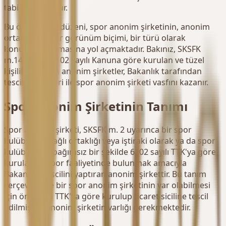
tabi tutulmuştur.
Bu özel hukuk düzeni, spor anonim şirketinin, anonim
ortaklıkların bir görünüm biçimi, bir türü olarak
konumlandırılmasına yol açmaktadır. Bakınız, SKSFK
m.14'e göre 6102 sayılı Kanuna göre kurulan ve tüzel
kişilik kazanan anonim şirketler, Bakanlık tarafından
tescil edilmeleri ile spor anonim şirketi vasfını kazanır.
Spor Anonim Şirketinin Tanımı
Spor anonim şirketi, SKSFK m. 2 uyarınca bir spor
kulübünün bağlı ortaklığı veya iştiraki olarak ya da spor
kulübünden bağımsız bir şekilde 6102 sayılı TTK'ya göre
kurulan ve spor faaliyetinde bulunmak amacıyla
Bakanlığa tescilini yaptıran anonim şirkettir. Bu tanım
çerçevesinde bir spor anonim şirketinin var olabilmesi
için öncelikle TTK'ya göre kurulup ticaret siciline tescil
edilmiş bir anonim şirketin varlığı gerekmektedir.