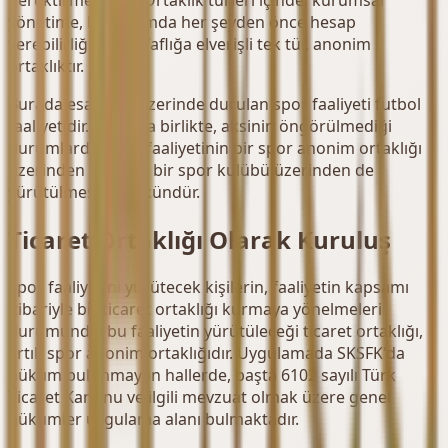
yönetime, bu anlamda her şeyden önce hesap
verebilirliğe ve şeffaflığa elverişli tek tür, anonim
ortaklıktır.
Burada esasında üzerinde durulan spor faaliyeti futbol
faaliyetidir. Bununla birlikte, aksinin öngörülmediği
durumlarda, spor faaliyetinin bir spor anonim ortaklığı
üzerinden değil de bir spor kulübü üzerinden de
yürütülmesi mümkündür.
Ticaret Ortaklığı Olarak Kuruluş
Spor faaliyetini yürütecek kişilerin, faaliyetin kapsamı
itibariyle bir ticaret ortaklığı kurmaya yönelmeleri
durumunda, bu faaliyetin yürütüleceği ticaret ortaklığı,
artık spor anonim ortaklığıdır. Uygulamada SKSFK'da
hüküm bulunmayan hallerde, başta 6102 sayılı Türk
Ticaret Kanunu ve ilgili mevzuat olmak üzere genel
hükümler uygulama alanı bulmaktadır.