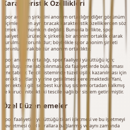
Karakteristik Özellikleri
Spor anonim şirketini anonim ortaklığın diğer görünüm
biçimlerinden ayrıştıracak karakteristik özelliklerden söz
etmek çok mümkün değildir. Bununla birlikte, spor
faaliyetini yürütecek şirketin bir anonim ortaklık olarak
kurulması zorunludur; böylelikle spor anonim şirketi
zorunlu olarak bir tür anonim ortaklıktır.
Spor anonim ortaklığı, spor faaliyeti yürüttüğü için;
kuruluşu izne tabi kılınmasa da faaliyetlerde bulunması
izne tabidir. Tescil sisteminde tüzel kişilik kazanılması için
gerekli şartların yerine getirilmesi gerekmektedir. Yani,
dernekteki gibi serbest kuruluş sistemi ortadan kalkmış
ve kurucu nitelikteki tescile bağlı bir sistem getirilmiştir.
Özel Düzenlemeler
Spor faaliyetini yürüttüğü ticari işletmesi ve bu işletmeyi
devretmesi özel kurallara bağlanmış ve aynı zamanda