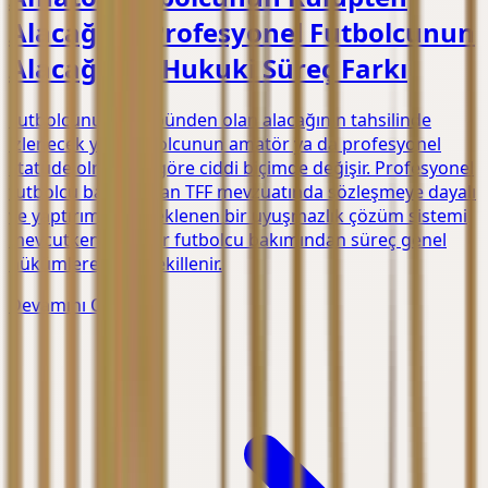
Alacağı ile Profesyonel Futbolcunun
Alacağında Hukuki Süreç Farkı
Futbolcunun kulübünden olan alacağının tahsilinde
izlenecek yol, futbolcunun amatör ya da profesyonel
statüde olmasına göre ciddi biçimde değişir. Profesyonel
futbolcu bakımından TFF mevzuatında sözleşmeye dayalı
ve yaptırımla desteklenen bir uyuşmazlık çözüm sistemi
mevcutken, amatör futbolcu bakımından süreç genel
hükümlere göre şekillenir.
Devamını Oku