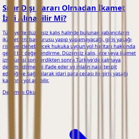
Sınır Dışı Kararı Olmadan İkamet
İzni Alınabilir Mi?
Türkiye'de düzensiz kalış halinde bulunan yabancıların
ikamet izni başvurusu yapıp yapamayacağı, giriş yasağı
riski ve izlenebilecek hukuka uygun yol haritası hakkında
genel bir değerlendirme. Düzensiz kalış, vize veya ikamet
izni süresi sona erdikten sonra Türkiye'de kalmaya
devam edilmesini ifade eder ve ihlalin nasıl tespit
edildiğine bağlı olarak idari para cezası ile giriş yasağı
kararına yol açabilir.
Devamını Oku