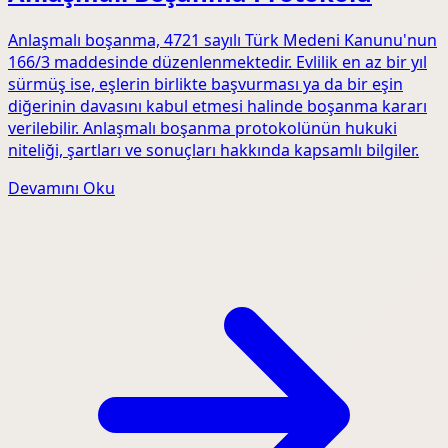
Anlaşmalı boşanma, 4721 sayılı Türk Medeni Kanunu'nun
166/3 maddesinde düzenlenmektedir. Evlilik en az bir yıl
sürmüş ise, eşlerin birlikte başvurması ya da bir eşin
diğerinin davasını kabul etmesi halinde boşanma kararı
verilebilir. Anlaşmalı boşanma protokolünün hukuki
niteliği, şartları ve sonuçları hakkında kapsamlı bilgiler.
Devamını Oku