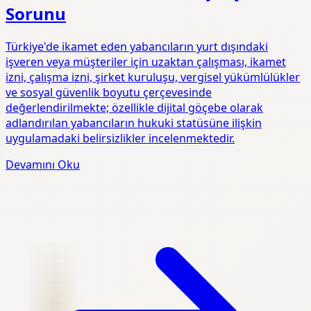
Sorunu
Türkiye'de ikamet eden yabancıların yurt dışındaki
işveren veya müşteriler için uzaktan çalışması, ikamet
izni, çalışma izni, şirket kuruluşu, vergisel yükümlülükler
ve sosyal güvenlik boyutu çerçevesinde
değerlendirilmekte; özellikle dijital göçebe olarak
adlandırılan yabancıların hukuki statüsüne ilişkin
uygulamadaki belirsizlikler incelenmektedir.
Devamını Oku