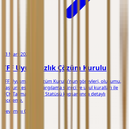
23 Mart 2026
TFF Uyuşmazlık Çözüm Kurulu
TFF Uyuşmazlık Çözüm Kurulu'nun görevleri, oluşumu,
başvuru esasları, yargılama süreci ve usul kuralları ile
UÇK Talimatı ve TFF Statüsü kapsamında detaylı
inceleme.
Devamını Oku