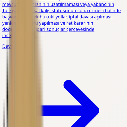
mevcut ikamet izninin uzatılmaması veya yabancının
Türkiye'deki yasal kalış statüsünün sona ermesi halinde
başvurulabilecek hukuki yollar, iptal davası açılması,
yeniden başvuru yapılması ve ret kararının
doğurabileceği idari sonuçlar çerçevesinde
incelenmektedir.
Devamını Oku