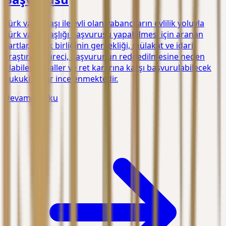
Türk vatandaşı ile evli olan yabancıların evlilik yoluyla
Türk vatandaşlığı başvurusu yapabilmesi için aranan
şartlar, evlilik birliğinin gerçekliği, mülakat ve idari
araştırma süreci, başvurunun reddedilmesine neden
olabilecek haller ve ret kararına karşı başvurulabilecek
hukuki yollar incelenmektedir.
Devamını Oku