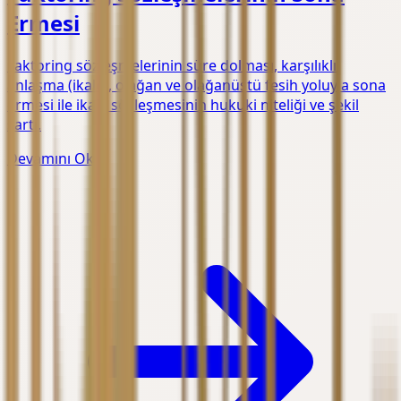
Ermesi
Faktoring sözleşmelerinin süre dolması, karşılıklı
anlaşma (ikale), olağan ve olağanüstü fesih yoluyla sona
ermesi ile ikale sözleşmesinin hukuki niteliği ve şekil
şartı.
Devamını Oku