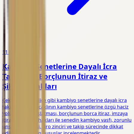
11 Haziran 2026
Kambiyo Senetlerine Dayalı İcra
Takibinde Borçlunun İtiraz ve
Şikayet Hakları
Çek, bono ve poliçe gibi kambiyo senetlerine dayalı icra
takiplerinde, alacaklının kambiyo senetlerine özgü haciz
yoluyla takip başlatması, borçlunun borca itiraz, imzaya
itiraz ve şikayet hakları ile senedin kambiyo vasfı, zorunlu
unsurları, vadesi, ciro zinciri ve takip sürecinde dikkat
edilmesi gereken hususlar incelenmektedir.