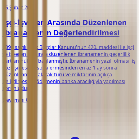
25 Şubat 2026
İşçi-İşveren Arasında Düzenlenen
İbranamenin Değerlendirilmesi
6098 sayılı Türk Borçlar Kanunu'nun 420. maddesi ile işçi
ve işveren arasında düzenlenen ibranamenin geçerlilik
şartları hükme bağlanmıştır. İbranamenin yazılı olması, iş
sözleşmesinin sona ermesinden en az 1 ay sonra
düzenlenmesi, alacak türü ve miktarının açıkça
belirtilmesi ve ödemenin banka aracılığıyla yapılması
zorunludur.
Devamını Oku