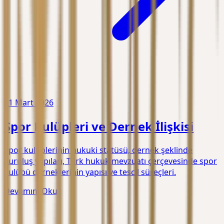
31 Mart 2026
Spor Kulüpleri ve Dernek İlişkisi
Spor kulüplerinin hukuki statüsü, dernek şeklinde
kuruluş yapıları, Türk hukuk mevzuatı çerçevesinde spor
kulübü derneklerinin yapısı ve tescil süreçleri.
Devamını Oku