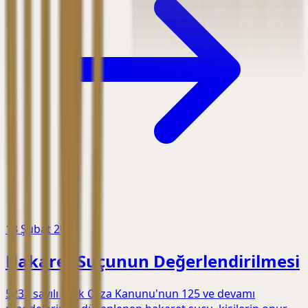
18 Şubat 2026
Hakaret Suçunun Değerlendirilmesi
5237 sayılı Türk Ceza Kanunu'nun 125 ve devamı