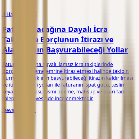
4 Haziran 2026
Fatura Alacağına Dayalı İcra
Takibinde Borçlunun İtirazı ve
Alacaklının Başvurabileceği Yollar
Fatura alacağına dayalı ilamsız icra takiplerinde
borçlunun ödeme emrine itiraz etmesi halinde takibin
durması, alacaklının başvurabileceği itirazın kaldırılması
ve itirazın iptali yolları ile faturanın ispat gücü, teslim
veya hizmet ifası, kısmi ödeme, mahsup ve ticari faiz
talepleri çerçevesinde incelenmektedir.
Devamını Oku