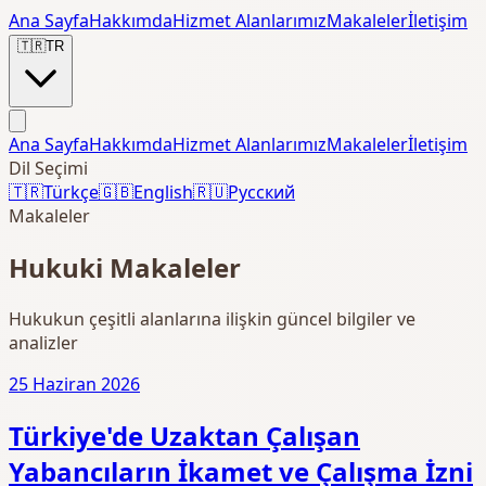
Ana Sayfa
Hakkımda
Hizmet Alanlarımız
Makaleler
İletişim
🇹🇷
TR
Ana Sayfa
Hakkımda
Hizmet Alanlarımız
Makaleler
İletişim
Dil Seçimi
🇹🇷
Türkçe
🇬🇧
English
🇷🇺
Русский
Makaleler
Hukuki Makaleler
Hukukun çeşitli alanlarına ilişkin güncel bilgiler ve
analizler
25 Haziran 2026
Türkiye'de Uzaktan Çalışan
Yabancıların İkamet ve Çalışma İzni