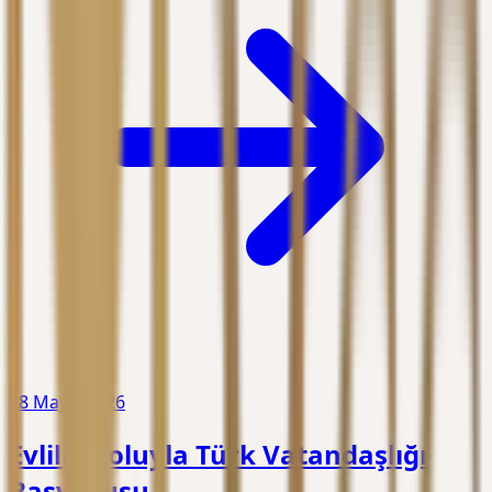
28 Mayıs 2026
Evlilik Yoluyla Türk Vatandaşlığı
Başvurusu