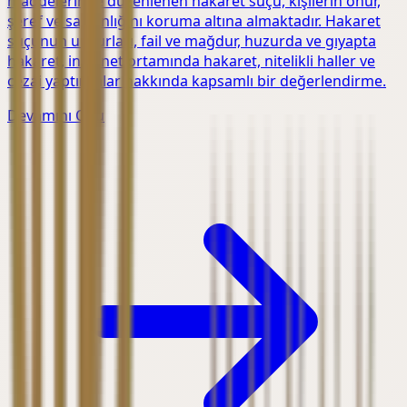
maddelerinde düzenlenen hakaret suçu, kişilerin onur,
şeref ve saygınlığını koruma altına almaktadır. Hakaret
suçunun unsurları, fail ve mağdur, huzurda ve gıyapta
hakaret, internet ortamında hakaret, nitelikli haller ve
cezai yaptırımlar hakkında kapsamlı bir değerlendirme.
Devamını Oku