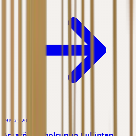
19 Mart 2026
Amatör Futbolcunun Kulüpten