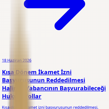
18 Haziran 2026
Kısa Dönem İkamet İzni
Başvurusunun Reddedilmesi
Halinde Yabancının Başvurabileceği
Hukuki Yollar
Kısa dönem ikamet izni başvurusunun reddedilmesi,