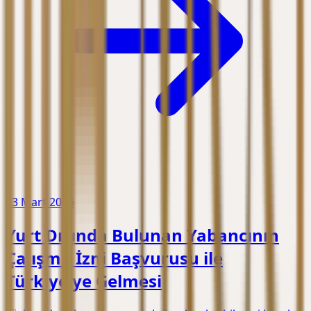
13 Mart 2026
Yurt Dışında Bulunan Yabancının
Çalışma İzni Başvurusu ile
Türkiye'ye Gelmesi