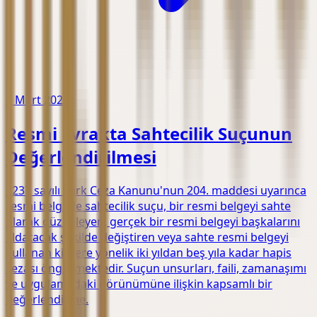
5 Mart 2026
Resmi Evrakta Sahtecilik Suçunun
Değerlendirilmesi
5237 sayılı Türk Ceza Kanunu'nun 204. maddesi uyarınca
resmi belgede sahtecilik suçu, bir resmi belgeyi sahte
olarak düzenleyen, gerçek bir resmi belgeyi başkalarını
aldatacak şekilde değiştiren veya sahte resmi belgeyi
kullanan kişilere yönelik iki yıldan beş yıla kadar hapis
cezası öngörmektedir. Suçun unsurları, faili, zamanaşımı
ve uygulamadaki görünümüne ilişkin kapsamlı bir
değerlendirme.