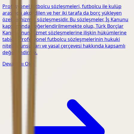
Profesyonel futbolcu sözleşmeleri, futbolcu ile kulüp
arasında akdedilen ve her iki tarafa da borç yükleyen
özel bir hizmet sözleşmesidir. Bu sözleşmeler, İş Kanunu
kapsamında değerlendirilmemekte olup, Türk Borçlar
Kanunu'nun hizmet sözleşmelerine ilişkin hükümlerine
tabidir. Profesyonel futbolcu sözleşmelerinin hukuki
niteliği, unsurları ve yasal çerçevesi hakkında kapsamlı
değerlendirme.
Devamını Oku