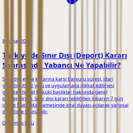
8 Şubat 2026
Türkiye'de Sınır Dışı (Deport) Kararı
Sonrasında Yabancı Ne Yapabilir?
Sınır dışı etme kararına karşı başvuru süresi, idari
gözetim itiraz yolu ve uygulamada dikkat edilmesi
gereken temel hukuki başlıklar hakkında genel
bilgilendirme. Sınır dışı kararı tebliğden itibaren 7 gün
içinde İdare Mahkemesinde iptal davası açılarak yargısal
denetime taşınabilir.
Devamını Oku