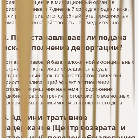
подача обращения в миграционный орган не
приостанавливает 7-дневный срок для подачи иска.
Если рассматривается судебный путь, юридическая
команда должна действовать незамедлительно.
3. Приостанавливает ли подача
иска исполнение депортации?
Согласно правовой базе, изложенной в официальных
источниках, когда лицо обращается в суд в
установленный срок, возникает автоматический
приостанавливающий эффект в отношении
исполнения решения на время продолжения
судебного рассмотрения, с оговоркой о возможных
исключениях в зависимости от конкретного дела.
4. Административное
задержание (Центр возврата) и
отдельный порядок обжалования