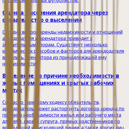
профессиональных футболистов.
Оценка выселения арендатора через
обязательство о выселении
Сегодня вопрос аренды недвижимости и отношений
арендодателя и арендатора приводит к
значительным спорам. Существует несколько
юридических способов и факторов для арендодателя
выселить арендатора из принадлежащей ему
недвижимости.
Выселение по причине необходимости в
жилых помещениях и крытых рабочих
местах
Согласно Турецкому кодексу обязательств,
арендодатель может расторгнуть договор аренды по
причине необходимости жилья или рабочего места
для себя, своего супруга, прямых родственников по
восходящей и нисходящей линии, а также других лиц,