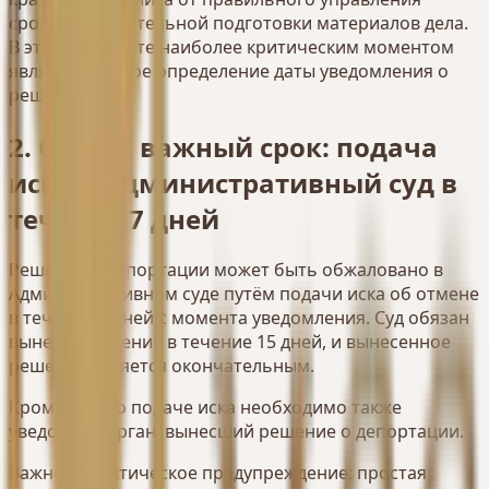
сроками и тщательной подготовки материалов дела.
В этом контексте наиболее критическим моментом
является точное определение даты уведомления о
решении.
2. Самый важный срок: подача
иска в Административный суд в
течение 7 дней
Решение о депортации может быть обжаловано в
Административном суде путём подачи иска об отмене
в течение 7 дней с момента уведомления. Суд обязан
вынести решение в течение 15 дней, и вынесенное
решение является окончательным.
Кроме того, о подаче иска необходимо также
уведомить орган, вынесший решение о депортации.
Важное практическое предупреждение: простая