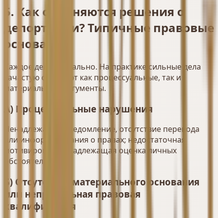
5. Как отменяются решения о
депортации? Типичные правовые
основания
Каждое дело уникально. На практике сильные дела
зачастую сочетают как процессуальные, так и
материальные аргументы.
А) Процессуальные нарушения
Ненадлежащее уведомление, отсутствие перевода
или информирования о правах; недостаточная
мотивировка; ненадлежащая оценка личных
обстоятельств.
Б) Отсутствие материального основания
или неправильная правовая
квалификация