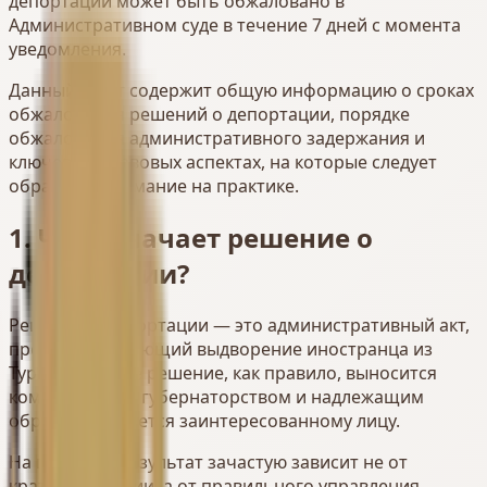
депортации может быть обжаловано в
Административном суде в течение 7 дней с момента
уведомления.
Данный текст содержит общую информацию о сроках
обжалования решений о депортации, порядке
обжалования административного задержания и
ключевых правовых аспектах, на которые следует
обращать внимание на практике.
1. Что означает решение о
депортации?
Решение о депортации — это административный акт,
предусматривающий выдворение иностранца из
Турции. Данное решение, как правило, выносится
компетентным губернаторством и надлежащим
образом вручается заинтересованному лицу.
На практике результат зачастую зависит не от
краткой петиции, а от правильного управления