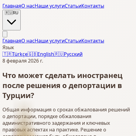
Главная
О нас
Наши услуги
Статьи
Контакты
🇷🇺
RU
Главная
О нас
Наши услуги
Статьи
Контакты
Язык
🇹🇷
Türkçe
🇬🇧
English
🇷🇺
Русский
8 февраля 2026 г.
Что может сделать иностранец
после решения о депортации в
Турции?
Общая информация о сроках обжалования решений
о депортации, порядке обжалования
административного задержания и ключевых
правовых аспектах на практике. Решение о