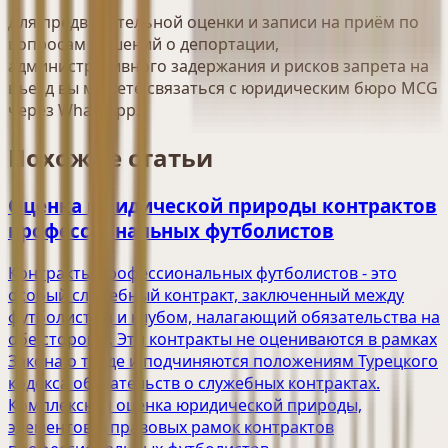
Для предварительной оценки и записи на приём по
вопросам решений о депортации,
административного задержания и рисков запрета на
въезд вы можете связаться с юридическим бюро MCG
через WhatsApp.
Похожие статьи
Оценка юридической природы контрактов
профессиональных футболистов
Контракты профессиональных футболистов - это
особый служебный контракт, заключенный между
футболистом и клубом, налагающий обязательства на
обе стороны. Эти контракты не оцениваются в рамках
Закона о труде и подчиняются положениям Турецкого
кодекса обязательств о служебных контрактах.
Комплексная оценка юридической природы,
элементов и правовых рамок контрактов