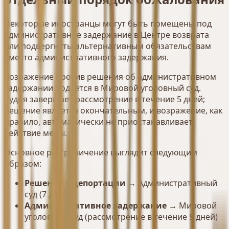
Некоторые иностранцы могут быть помещены под
административное задержание в Центре возврата
или подвергнуты альтернативным обязательствам
вместо административного задержания.
Возражение против решения об административном
задержании подаётся в Мировой уголовный суд.
Судья завершает рассмотрение в течение 5 дней;
решение является окончательным, и возражение, как
правило, автоматически не приостанавливает
действие меры.
Основное разграничение выглядит следующим
образом:
Решение о депортации
→ Административный
суд (7 дней)
Административное задержание
→ Мировой
уголовный суд (рассмотрение в течение 5 дней)