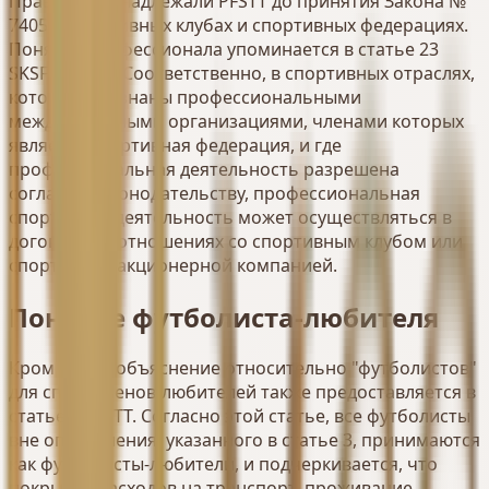
Правила принадлежали PFSTT до принятия Закона №
7405 о спортивных клубах и спортивных федерациях.
Понятие профессионала упоминается в статье 23
SKSF № 7405. Соответственно, в спортивных отраслях,
которые признаны профессиональными
международными организациями, членами которых
является спортивная федерация, и где
профессиональная деятельность разрешена
согласно законодательству, профессиональная
спортивная деятельность может осуществляться в
договорных отношениях со спортивным клубом или
спортивной акционерной компанией.
Понятие футболиста-любителя
Кроме того, объяснение относительно "футболистов"
для спортсменов-любителей также предоставляется в
статье 4 PFSTT. Согласно этой статье, все футболисты
вне определения, указанного в статье 3, принимаются
как футболисты-любители, и подчеркивается, что
покрытие расходов на транспорт, проживание,