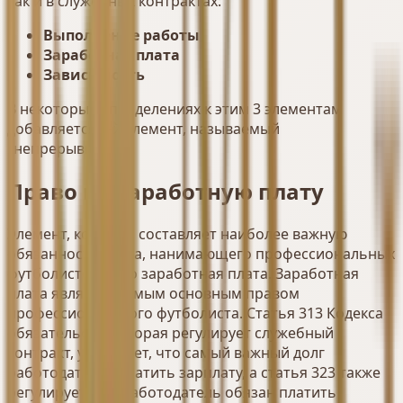
как и в служебных контрактах:
Выполнение работы
Заработная плата
Зависимость
В некоторых определениях к этим 3 элементам
добавляется 4-й элемент, называемый
"непрерывность".
Право на заработную плату
Элемент, который составляет наиболее важную
обязанность клуба, нанимающего профессиональных
футболистов, - это заработная плата. Заработная
плата является самым основным правом
профессионального футболиста. Статья 313 Кодекса
обязательств, которая регулирует служебный
контракт, указывает, что самый важный долг
работодателя - платить зарплату, а статья 323 также
регулирует, что работодатель обязан платить