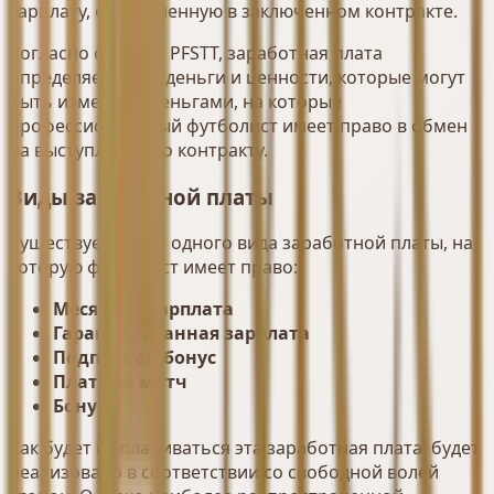
зарплату, определенную в заключенном контракте.
Согласно статье 2 PFSTT, заработная плата
определяется как деньги и ценности, которые могут
быть измерены деньгами, на которые
профессиональный футболист имеет право в обмен
на выступления по контракту.
Виды заработной платы
Существует более одного вида заработной платы, на
которую футболист имеет право:
Месячная зарплата
Гарантированная зарплата
Подписной бонус
Плата за матч
Бонусы
Как будет выплачиваться эта заработная плата, будет
реализовано в соответствии со свободной волей