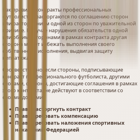
Как правило, контракты профессиональных
футболистов расторгаются по соглашению сторон
или расторжением одной из сторон по уважительной
причине. В случае нарушения обязательств одной
или обеими сторонами в рамках контракта другая
сторона может избежать выполнения своего
собственного исполнения, выдвигая защиту
неплатежа.
Соответственно, если стороны, подписывающие
контракт профессионального футболиста, другими
словами, стороны, достигающие соглашения в рамках
этого контракта, не действуют в соответствии со
своими долгами:
Право расторгнуть контракт
Право требовать компенсацию
Право требовать наложения спортивных
наказаний Федерацией