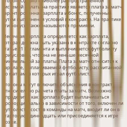
сторон. Однако наиболее распространенной
системой оплаты на практике является плата за матч,
гарантированная зарплата и бонус, полученный
путем выполнения условий в контракте. На практике
эти бонусы также называются премиями.
Месячная зарплата определяется как зарплата,
которая должна быть указана в контракте согласно
статье 21 Регламента и выплачивается футболисту
при условии, что она не меньше месячной
минимальной зарплаты. Плата за матч относится к
зарплате, выплачиваемой футболисту, рассчитанной
по матчам, в которых играл футболист.
Стороны могут включить объяснения в контракт
относительно расчета платы за матч. Возможно
определить, как зарплата будет выплачиваться
пропорционально в зависимости от того, включен ли
футболист в состав команды на матч, входит ли он в
стартовую одиннадцать или присоединяется к игре
позже.