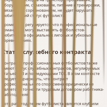
оборудование, страхование, питание и тренировки,
связанные с соревнованием, не будет нарушать
любительский статус футболиста.
Кроме того, регулируется, что профессиональные
команды не могут выставлять футболистов-
любителей в официальных лиговых и кубковых
соревнованиях.
Статус служебного контракта
Контракты профессиональных футболистов также
имеют статус служебных контрактов, регулируемых
статьей 393 и последующими TCC. В этом контексте
следует подчеркнуть, что контракт
профессионального спортсмена юридически не
является в точности трудовым договором работника-
работодателя.
Хотя работодателем футболиста является клуб или