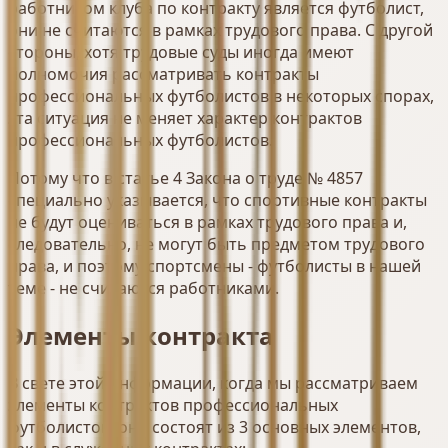
работником клуба по контракту является футболист,
они не считаются в рамках трудового права. С другой
стороны, хотя трудовые суды иногда имеют
полномочия рассматривать контракты
профессиональных футболистов в некоторых спорах,
эта ситуация не меняет характер контрактов
профессиональных футболистов.
Потому что в статье 4 Закона о труде № 4857
специально указывается, что спортивные контракты
не будут оцениваться в рамках трудового права и,
следовательно, не могут быть предметом трудового
права, и поэтому спортсмены - футболисты в нашей
теме - не считаются работниками.
Элементы контракта
В свете этой информации, когда мы рассматриваем
элементы контрактов профессиональных
футболистов, они состоят из 3 основных элементов,