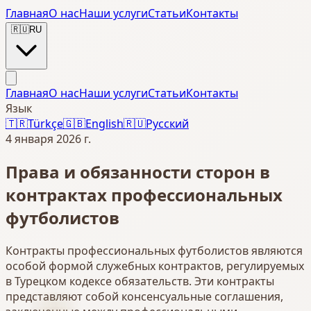
Главная
О нас
Наши услуги
Статьи
Контакты
🇷🇺
RU
Главная
О нас
Наши услуги
Статьи
Контакты
Язык
🇹🇷
Türkçe
🇬🇧
English
🇷🇺
Русский
4 января 2026 г.
Права и обязанности сторон в
контрактах профессиональных
футболистов
Контракты профессиональных футболистов являются
особой формой служебных контрактов, регулируемых
в Турецком кодексе обязательств. Эти контракты
представляют собой консенсуальные соглашения,