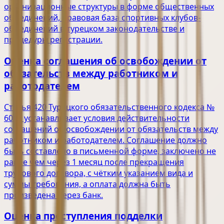
организационные структуры в форме общественных
объединений, правовая база спортивных клубов-
объединений в турецком законодательстве и
процедуры регистрации.
Оценка соглашения об освобождении от
обязательств между работником и
работодателем
Статья 420 Турецкого обязательственного кодекса №
6098 устанавливает условия действительности
соглашений об освобождении от обязательств между
работником и работодателем. Соглашение должно
быть составлено в письменной форме, заключено не
ранее чем через 1 месяц после прекращения
трудового договора, с чётким указанием вида и
суммы требования, а оплата должна быть
произведена через банк.
Оценка преступления подделки