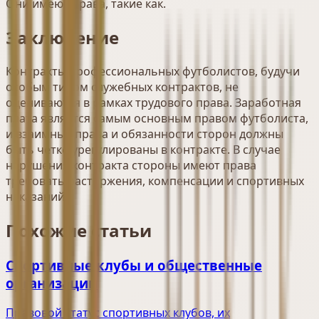
Они имеют права, такие как.
Заключение
Контракты профессиональных футболистов, будучи
особым типом служебных контрактов, не
оцениваются в рамках трудового права. Заработная
плата является самым основным правом футболиста,
и взаимные права и обязанности сторон должны
быть четко урегулированы в контракте. В случае
нарушения контракта стороны имеют права
требовать расторжения, компенсации и спортивных
наказаний.
Похожие статьи
Спортивные клубы и общественные
организации
Правовой статус спортивных клубов, их