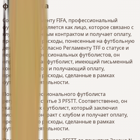
футболиста
Согласно Регламенту FIFA, профессиональный
футболист определяется как лицо, которое связано с
клубом письменным контрактом и получает оплату,
превышающую расходы, понесенные на футбольную
деятельность. Согласно Регламенту TFF о статусе и
переходах профессиональных футболистов, он
определяется как футболист, имеющий письменный
контракт с клубом и получающий оплату,
превышающую расходы, сделанные в рамках
футбольной деятельности.
Понятие профессионального футболиста
регулируется в статье 3 PFSTT. Соответственно, он
указывается как футболист, который заключил
письменный контракт с клубом и получает оплату,
превышающую расходы, сделанные в рамках
футбольной деятельности.