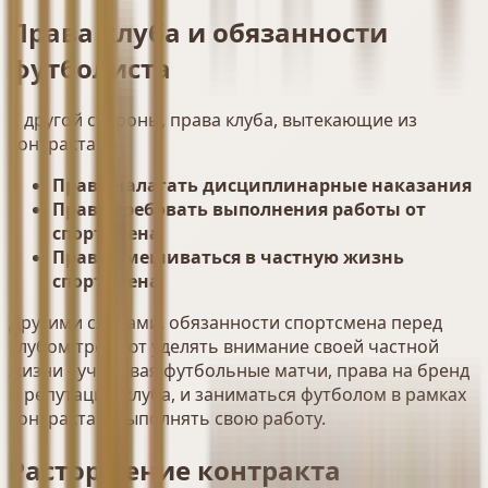
Права клуба и обязанности
футболиста
С другой стороны, права клуба, вытекающие из
контракта:
Право налагать дисциплинарные наказания
Право требовать выполнения работы от
спортсмена
Право вмешиваться в частную жизнь
спортсмена
Другими словами, обязанности спортсмена перед
клубом требуют уделять внимание своей частной
жизни - учитывая футбольные матчи, права на бренд
и репутацию клуба, и заниматься футболом в рамках
контракта и выполнять свою работу.
Расторжение контракта