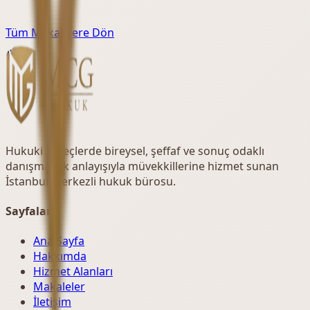
Tüm Makalelere Dön
Hukuki süreçlerde bireysel, şeffaf ve sonuç odaklı
danışmanlık anlayışıyla müvekkillerine hizmet sunan
İstanbul merkezli hukuk bürosu.
Sayfalar
Ana Sayfa
Hakkımda
Hizmet Alanları
Makaleler
İletişim