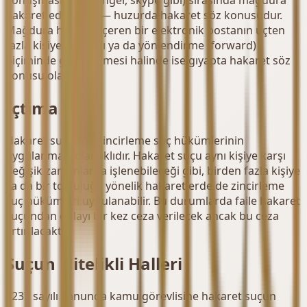
hakaret edilmişse — huzurda hakaret söz konusudur.
Mağdura hakaret içeren bir elektronik postanın üçten
fazla kişiye ayrı ayrı ya da yönlendirme (forward)
biçiminde gönderilmesi halinde ise gıyapta hakaret söz
konusu olacaktır.
İçtima
Hakaret suçunda zincirleme suç hükümlerinin
uygulanması olanaklıdır. Hakaret suçu aynı kişiye karşı
değişik zamanlarda işlenebileceği gibi, birden fazla kişiye
ya da bir topluluğa yönelik hakaretlerde de zincirleme
suç hükümleri uygulanabilir. Bu durumlarda faile hakaret
suçundan dolayı bir kez ceza verilecek ancak bu ceza
artırılacaktır.
Suçun Nitelikli Halleri
5237 sayılı kanunda kamu görevlisine hakaret suçun