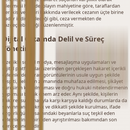
işlenmesi halinde, olayın mahiyetine göre, taraflardan
her ikisi veya biri hakkında verilecek cezanın üçte birine
kadar indirilebileceği gibi, ceza vermekten de
vazgeçilebileceği düzenlenmiştir.
Dijital Ortamda Delil ve Süreç
Yönetimi
Özellikle sosyal medya, mesajlaşma uygulamaları ve
dijital platformlar üzerinden gerçekleşen hakaret içerikli
eylemlerde; ekran görüntülerinin usule uygun şekilde
tespiti, delillerin zamanında muhafaza edilmesi, şikâyet
süresinin kaçırılmaması ve doğru hukuki nitelendirmenin
yapılması büyük önem arz eder. Aynı şekilde, kişilerin
hakaret suçlamasıyla karşı karşıya kaldığı durumlarda da
savunmanın teknik ve dikkatli şekilde kurulması, ifade
özgürlüğü kapsamındaki beyanlarla suç teşkil eden
eylemlerin birbirinden ayrıştırılması bakımından son
derece önemlidir.