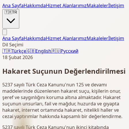
Ana Sayfa
Hakkımda
Hizmet Alanlarımız
Makaleler
İletişim
🇹🇷
TR
Ana Sayfa
Hakkımda
Hizmet Alanlarımız
Makaleler
İletişim
Dil Seçimi
🇹🇷
Türkçe
🇬🇧
English
🇷🇺
Русский
18 Şubat 2026
Hakaret Suçunun Değerlendirilmesi
5237 sayılı Türk Ceza Kanunu'nun 125 ve devamı
maddelerinde düzenlenen hakaret suçu, kişilerin onur,
şeref ve saygınlığını koruma altına almaktadır. Hakaret
suçunun unsurları, fail ve mağdur, huzurda ve gıyapta
hakaret, internet ortamında hakaret, nitelikli haller ve
cezai yaptırımlar hakkında kapsamlı bir değerlendirme.
5237 sayılı Türk Ceza Kanunu'nun ikinci kitabında