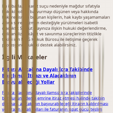
Bu itibarla, hakaret suçu nedeniyle mağdur sıfatıyla
hukuki yollara başvurmayı düşünen veya hakkında
hakaret isnadı bulunan kişilerin, hak kaybı yaşamamaları
adına süreci uzman desteğiyle yürütmeleri isabetli
olacaktır. Somut olayınıza ilişkin hukuki değerlendirme,
delil analizi, şikâyet ve savunma süreçlerinin titizlikle
takibi için MCG Hukuk Bürosu ile iletişime geçerek
profesyonel hukuki destek alabilirsiniz.
İlgili Makaleler
Fatura Alacağına Dayalı İcra Takibinde
Borçlunun İtirazı ve Alacaklının
Başvurabileceği Yollar
Fatura alacağına dayalı ilamsız icra takiplerinde
borçlunun ödeme emrine itiraz etmesi halinde takibin
durması, alacaklının başvurabileceği itirazın kaldırılması
ve itirazın iptali yolları ile faturanın ispat gücü, teslim