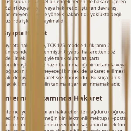
hususudur. Bedensel bir engeli nedeniyle hakaret içeren
sözleri duyamayan veya hakaret oluşturan davranışı
göremeyen kimseye yönelik hakaret de yoklukta değil
huzurda işlenmiş sayılmalıdır.
Gıyapta Hakaret
Gıyapta hakaret ise, TCK 125. madde 1. fıkranın 2.
cümlesinde düzenlenmiştir. Gıyapta hakaretten söz
edebilmek için; 3 kişiyle tanık olunması şartı
konulmuştur. Kişiye hazır bulunmadığı bir ortamda veya
doğrudan öğrenemeyeceği bir şekilde hakaret edilmesi
halinde gıyapta hakaret söz konusudur. Bu suça tanık
olacak kimseleri failin tanıması şartı aranmamaktadır.
İnternet Ortamında Hakaret
İnternet yoluyla yapılan hakaretler de mağduru doğruca
hedef almışsa — örneğin bir elektronik mektup (e-posta)
ya da internet bağlantısı üzerinden sağlanan bir telefon
konuşması (messenger, skype gibi) sırasında mağdura