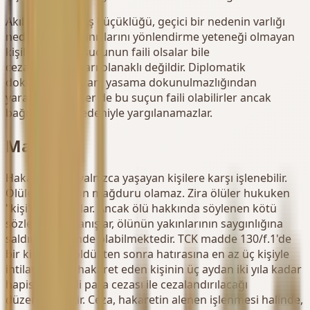
Akıl hastalığı, yaş küçüklüğü, geçici bir nedenin varlığı
nedeniyle davranışlarını yönlendirme yeteneği olmayan
kişiler hakaret suçunun faili olsalar bile
cezalandırılmaları olanaklı değildir. Diplomatik
dokunulmazlıktan, yasama dokunulmazlığından
yararlanan kişiler de bu suçun faili olabilirler ancak
bağışıklıkları nedeniyle yargılanamazlar.
Mağdur
Hakaret suçu yalnızca yaşayan kişilere karşı işlenebilir.
Ölüler bu suçun mağduru olamaz. Zira ölüler hukuken
"kişi" sayılmazlar. Ancak ölü hakkında söylenen kötü
sözler ve davranışlar, ölünün yakınlarının saygınlığına
saldırı niteliğinde olabilmektedir. TCK madde 130/f.1'de
bir kimsenin öldükten sonra hatırasına en az üç kişiyle
ihtilat ederek hakaret eden kişinin üç aydan iki yıla kadar
hapis veya adli para cezası ile cezalandırılacağı
düzenlenmiştir. Ceza, hakaretin alenen işlenmesi halinde,