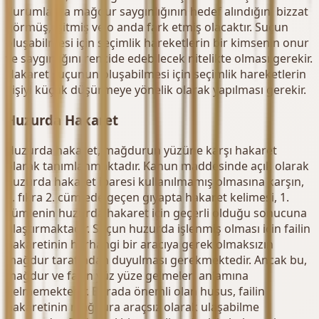
durumlarda mağdur saygınlığının hedef alındığını bizzat
görmüş, işitmiş ve o anda fark etmiş olacaktır. Suçun
oluşabilmesi için seçimlik hareketlerin bir kimsenin onur
ve saygınlığını rencide edebilecek nitelikte olması gerekir.
Hakaret suçunun oluşabilmesi için seçimlik hareketlerin
kişiyi küçük düşürmeye yönelik olarak yapılması gerekir.
Huzurda Hakaret
Huzurda hakaret, mağdurun yüzüne karşı hakaret
olarak tanımlanmaktadır. Kanun maddesinde açık olarak
huzurda hakaret ibaresi kullanılmamış olmasına karşın,
1. fıkra 2. cümlede geçen gıyapta hakaret kelimesi, 1.
cümlenin huzurda hakaret için geçerli olduğu sonucuna
ulaştırmaktadır. Suçun huzurda işlenmiş olması için failin
hakaretinin herhangi bir aracıya gerek olmaksızın
mağdur tarafından duyulması gerekmektedir. Ancak bu,
mağdur ve failin yüz yüze gelmeleri anlamına
gelmemektedir. Burada önemli olan husus, failin
hakaretinin mağdura araçsız olarak ulaşabilme