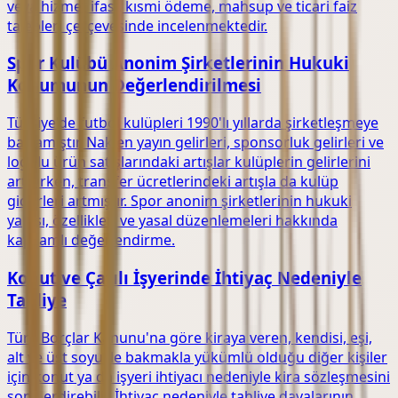
veya hizmet ifası, kısmi ödeme, mahsup ve ticari faiz
talepleri çerçevesinde incelenmektedir.
Spor Kulübü Anonim Şirketlerinin Hukuki
Konumunun Değerlendirilmesi
Türkiye'de futbol kulüpleri 1990'lı yıllarda şirketleşmeye
başlamıştır. Naklen yayın gelirleri, sponsorluk gelirleri ve
logolu ürün satışlarındaki artışlar kulüplerin gelirlerini
artırırken, transfer ücretlerindeki artışla da kulüp
giderleri artmıştır. Spor anonim şirketlerinin hukuki
yapısı, özellikleri ve yasal düzenlemeleri hakkında
kapsamlı değerlendirme.
Konut ve Çatılı İşyerinde İhtiyaç Nedeniyle
Tahliye
Türk Borçlar Kanunu'na göre kiraya veren, kendisi, eşi,
alt ve üst soyu ile bakmakla yükümlü olduğu diğer kişiler
için konut ya da işyeri ihtiyacı nedeniyle kira sözleşmesini
sona erdirebilir. İhtiyaç nedeniyle tahliye davalarının