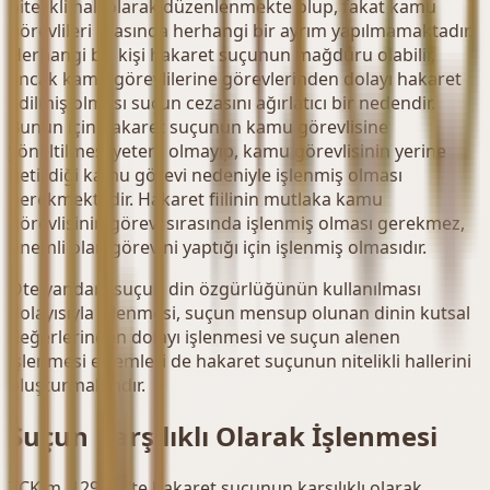
nitelikli hali olarak düzenlenmekte olup, fakat kamu
görevlileri arasında herhangi bir ayrım yapılmamaktadır.
Herhangi bir kişi hakaret suçunun mağduru olabilir,
ancak kamu görevlilerine görevlerinden dolayı hakaret
edilmiş olması suçun cezasını ağırlatıcı bir nedendir.
Bunun için hakaret suçunun kamu görevlisine
yöneltilmesi yeterli olmayıp, kamu görevlisinin yerine
getirdiği kamu görevi nedeniyle işlenmiş olması
gerekmektedir. Hakaret fiilinin mutlaka kamu
görevlisinin görevi sırasında işlenmiş olması gerekmez,
önemli olan görevini yaptığı için işlenmiş olmasıdır.
Öte yandan, suçun din özgürlüğünün kullanılması
dolayısıyla işlenmesi, suçun mensup olunan dinin kutsal
değerlerinden dolayı işlenmesi ve suçun alenen
işlenmesi eylemleri de hakaret suçunun nitelikli hallerini
oluşturmaktadır.
Suçun Karşılıklı Olarak İşlenmesi
TCK m. 129/f.3'te hakaret suçunun karşılıklı olarak