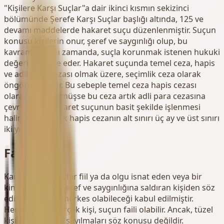
"Kişilere Karşı Suçlar"a dair ikinci kısmın sekizinci
bölümünde Şerefe Karşı Suçlar başlığı altında, 125 ve
devamı maddelerde hakaret suçu düzenlenmiştir. Suçun
konusu kişilerin onur, şeref ve saygınlığı olup, bu
kavramlar aynı zamanda, suçla korunmak istenen hukuki
değeri de ifade eder. Hakaret suçunda temel ceza, hapis
ve adli para cezası olmak üzere, seçimlik ceza olarak
öngörülmüştür. Bu sebeple temel ceza hapis cezası
olarak öngörülmüşse bu ceza artık adli para cezasına
çevrilemez. Hakaret suçunun basit şekilde işlenmesi
halinde verilecek hapis cezanın alt sınırı üç ay ve üst sınırı
iki yıldır.
Fail
Kanunda somut bir fiil ya da olgu isnat eden veya bir
kimsenin onur, şeref ve saygınlığına saldıran kişiden söz
edilerek failinin herkes olabileceği kabul edilmiştir.
Herhangi bir gerçek kişi, suçun faili olabilir. Ancak, tüzel
kişilerin suç faili sayılmaları söz konusu değildir.