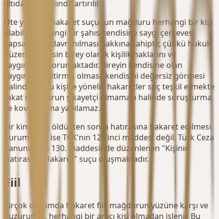
altıda bir oranında artırılır.
Öte yandan, hakaret suçunun mağduru herhangi bir kişi
olabilir. Herhangi bir şahıs kendisine saygı çerçevesi
kapsamında davranılması hakkına sahiptir, çünkü hukuk
düzeni herkesin birey olarak kişilik haklarını ve
saygınlığını korumaktadır. Bireyin kendisine olan
saygınlığını yitirmiş olması, kendisini değersiz görmesi
halinde de bu kişiye yönelik hakaretler suç teşkil etmekte
fakat mağdurun şikayetçi olmaması halinde soruşturma
ve kovuşturma yapılamaz.
Bir kimsenin öldükten sonra hatırasına hakaret edilmesi
durumunda ise TCK'nın 125'inci maddesi değil, Türk Ceza
Kanunu'nun 130. maddesinde düzenlenen "Kişinin
Hatırasına Hakaret" suçu oluşmaktadır.
Fiil
Birçok durumda hakaret fiili mağdurun yüzüne karşı ve
huzurunda, herhangi bir aracı kişi olmadan işlenir. Bu