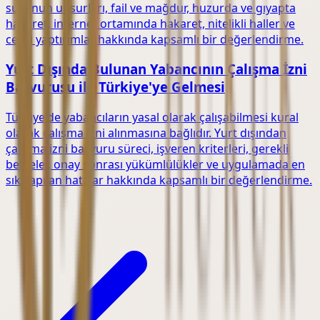
suçunun unsurları, fail ve mağdur, huzurda ve gıyapta
hakaret, internet ortamında hakaret, nitelikli haller ve
cezai yaptırımlar hakkında kapsamlı bir değerlendirme.
Yurt Dışında Bulunan Yabancının Çalışma İzni
Başvurusu ile Türkiye'ye Gelmesi
Türkiye'de yabancıların yasal olarak çalışabilmesi kural
olarak çalışma izni alınmasına bağlıdır. Yurt dışından
çalışma izni başvuru süreci, işveren kriterleri, gerekli
belgeler, onay sonrası yükümlülükler ve uygulamada en
sık yapılan hatalar hakkında kapsamlı bir değerlendirme.