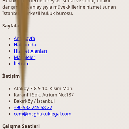
Hukuki süreçlerde bireysel, şeffaf ve sonuç odaklı
danışmanlık anlayışıyla müvekkillerine hizmet sunan
İstanbul merkezli hukuk bürosu.
Sayfalar
Ana Sayfa
Hakkımda
Hizmet Alanları
Makaleler
İletişim
İletişim
Ataköy 7-8-9-10. Kısım Mah.
Karanfil Sok. Atrium No:187
Bakırköy / İstanbul
+90 532 245 58 22
cem@mcghukuklegal.com
Çalışma Saatleri