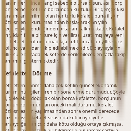
Kanun gereğince hangi sebeple olursa olsun, asıl borç
sona erince, kefil de borcundan kurtulur. Bir gerçek kişi
tarafından verilmiş olan her türlü kefalet, buna ilişkin
sözleşmenin kurulmasından başlayarak on yılın
geçmesiyle kendiliğinden ortadan kalkmaktadır. Kefalet,
on yıldan fazla bir süre için verilirse, uzatılmış veya yeni
bir kefalet verilmiş olmadıkça kefil, ancak on yıllık süre
doluncaya kadar takip edilebilmektedir. Dolayısıyla on
yıllık süre burada tek seferde verilebilecek en fazla takip
zamanını göstermektedir.
Kefaletten Dönme
Kefaletten dönme daha çok kefilin güncel ekonomik
durumunu ilgilendiren bir sona erme durumudur. Şöyle
ki, gelecekte doğacak olan borca kefalette, borçlunun
borcun doğumundan önceki mali durumu, kefalet
sözleşmesinin yapılmasından sonra önemli derecede
bozulmuşsa, kefalet sırasında kefilin iyiniyetle
varsaydığından çok daha kötü olduğu ortaya çıkmışsa,
kefil alacaklıya yazılı bir bildirimde bulunmak şartıyla,