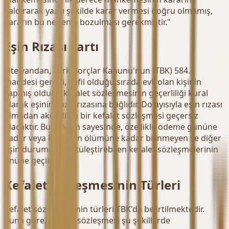
kaldırarak yazılı şekilde karar vermesi doğru olmamış,
kararın bu nedenle bozulması gerekmiştir."
Eşin Rızası Şartı
Öte yandan, Türk Borçlar Kanunu'nun (TBK) 584.
maddesi gereği, kefil olduğu sırada evli olan kişinin
yapmış olduğu kefalet sözleşmesinin geçerliliği kural
olarak eşinin yazılı rızasına bağlıdır. Dolayısıyla eşin rızası
olmadan akdedilen bir kefalet sözleşmesi geçersiz
olacaktır. Bu hüküm sayesinde, özellikle ödeme gününe
kadar veya kefil eşin ölümüne kadar bilinmeyen ve diğer
eşin durumunu kötüleştirebilen kefalet sözleşmelerinin
önüne geçilecektir.
Kefalet Sözleşmesinin Türleri
Kefalet sözleşmesinin türleri TBK'da belirtilmektedir.
Buna göre, kefalet sözleşmesi şu şekillerde