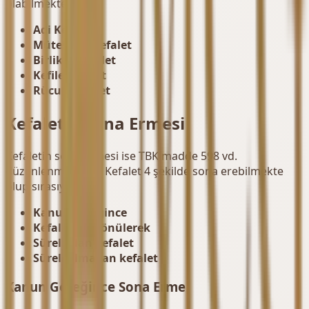
olabilmektedir:
Adi Kefalet
Müteselsil Kefalet
Birlikte Kefalet
Kefile Kefalet
Rücua Kefalet
Kefaletin Sona Ermesi
Kefaletin sona ermesi ise TBK madde 598 vd.
düzenlenmektedir. Kefalet 4 şekilde sona erebilmekte
olup sırasıyla:
Kanun gereğince
Kefaletten dönülerek
Süreli olan kefalet
Süreli olmayan kefalet
Kanun Gereğince Sona Erme