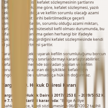
TBK madde 584 ise kefalet sözleşmesinin şartlarını
belirtmektedir. Hükme göre, kefalet sözleşmesi, yazılı
şekilde yapılmadıkça ve kefilin sorumlu olacağı azami
miktar ile kefalet tarihi belirtilmedikçe geçerli
olmamaktadır. Kefilin, sorumlu olduğu azami miktarı,
kefalet tarihini ve müteselsil kefil olması durumunda, bu
sıfatla veya bu anlama gelen herhangi bir ifadeyle
yükümlülük altına girdiğini kefalet sözleşmesinde kendi
el yazısıyla belirtmesi şarttır.
Taraflar, yazılı şekle uyarak kefilin sorumluluğunu borcun
belirli bir miktarıyla sınırlandırmayı kararlaştırabilirler.
Kefalet sözleşmesinde sonradan yapılan ve kefilin
sorumluluğunu artıran değişiklikler, kefalet için
öngörülen şekle uyulmadıkça hüküm doğurmaz.
Yargıtay 19. Hukuk Dairesi Kararı
Yargıtay 19. Hukuk Dairesi 2017/3253 E. – 2019/5052 K.
ve 7.11.2019 tarihli kararında
: "Bölge Adliye
mahkemesince, kredi sözleşmesinin 06/07/2012 tarihli