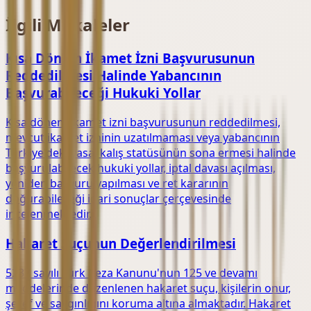
İlgili Makaleler
Kısa Dönem İkamet İzni Başvurusunun
Reddedilmesi Halinde Yabancının
Başvurabileceği Hukuki Yollar
Kısa dönem ikamet izni başvurusunun reddedilmesi,
mevcut ikamet izninin uzatılmaması veya yabancının
Türkiye'deki yasal kalış statüsünün sona ermesi halinde
başvurulabilecek hukuki yollar, iptal davası açılması,
yeniden başvuru yapılması ve ret kararının
doğurabileceği idari sonuçlar çerçevesinde
incelenmektedir.
Hakaret Suçunun Değerlendirilmesi
5237 sayılı Türk Ceza Kanunu'nun 125 ve devamı
maddelerinde düzenlenen hakaret suçu, kişilerin onur,
şeref ve saygınlığını koruma altına almaktadır. Hakaret