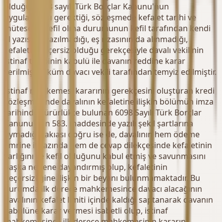
olduğu, 6098 sayılı Türk Borçlar Kanunu'nun
uygulanması gerektiği, sözleşmede kefalet tarihi ve
müteselsil kefil olma durumunun kefil tarafından kendi
el yazısı ile yazılmadığı, eş rızasının da alınmadığı,
kefaletin geçersiz olduğu gerekçesiyle davalı vekilinin
istinaf talebinin kabulü ile davanın reddine karar
verilmiş, hüküm davacı vekili tarafından temyiz edilmiştir.
İstinaf mahkemesi kararının gerekçesini oluşturan kredi
sözleşmesinde davalının kefaletine ilişkin bölümün imza
tarihinde yürürlükte bulunan 6098 Sayılı Türk Borçlar
Kanunu'nun 583. maddesinde yazılı şekil şartlarına
uymadığı vakıası doğru ise de, davalının hem ödeme
emrine itirazında hem de cevap dilekçesinde kefaletinin
varlığını ve kefil olduğunu kabul etmiş ve savunmasını
başka nedene dayandırmış olup, kefaletinin
geçersizliğine ilişkin bir beyanı bulunmamaktadır. Bu
durumda ilk derece mahkemesince davacı alacağının
davalının kefalet limiti içinde kaldığı saptanarak davanın
kabulüne karar vermesi isabetli olup, istinaf
mahkemesince ilk derece mahkemesinin kararını