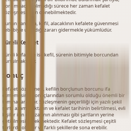
borç muaccel olmadığı sürece her zaman kefalet
sözleşmesinden dönebilmektedir.
Bunun yanı sıra, kefil, alacaklının kefalete güvenmesi
sebebiyle uğradığı zararı gidermekle yükümlüdür.
Süreli Kefalet
Süreli kefalette ise kefil, sürenin bitimiyle borcundan
kurtulmaktadır.
Sonuç
Kefalet sözleşmesi, kefilin borçlunun borcunu ifa
etmemesinin sonuçlarından sorumlu olduğu önemli bir
teminat aracıdır. Sözleşmenin geçerliliği için yazılı şekil
şartı, azami miktarın ve kefalet tarihinin belirtilmesi, evli
kişiler için eş rızasının alınması gibi şartların yerine
getirilmesi gerekmektedir. Kefalet sözleşmesi çeşitli
türlerde olabilir ve farklı şekillerde sona erebilir.