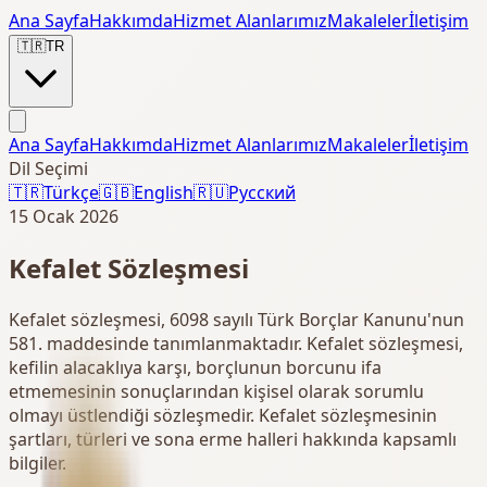
Ana Sayfa
Hakkımda
Hizmet Alanlarımız
Makaleler
İletişim
🇹🇷
TR
Ana Sayfa
Hakkımda
Hizmet Alanlarımız
Makaleler
İletişim
Dil Seçimi
🇹🇷
Türkçe
🇬🇧
English
🇷🇺
Русский
15 Ocak 2026
Kefalet Sözleşmesi
Kefalet sözleşmesi, 6098 sayılı Türk Borçlar Kanunu'nun
581. maddesinde tanımlanmaktadır. Kefalet sözleşmesi,
kefilin alacaklıya karşı, borçlunun borcunu ifa
etmemesinin sonuçlarından kişisel olarak sorumlu
olmayı üstlendiği sözleşmedir. Kefalet sözleşmesinin
şartları, türleri ve sona erme halleri hakkında kapsamlı
bilgiler.