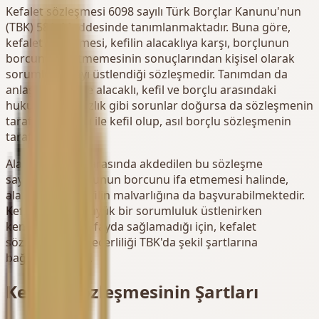
Kefalet sözleşmesi 6098 sayılı Türk Borçlar Kanunu'nun
(TBK) 581. Maddesinde tanımlanmaktadır. Buna göre,
kefalet sözleşmesi, kefilin alacaklıya karşı, borçlunun
borcunu ifa etmemesinin sonuçlarından kişisel olarak
sorumlu olmayı üstlendiği sözleşmedir. Tanımdan da
anlaşıldığı üzere alacaklı, kefil ve borçlu arasındaki
hukuki uyuşmazlık gibi sorunlar doğursa da sözleşmenin
tarafları alacaklı ile kefil olup, asıl borçlu sözleşmenin
tarafı değildir.
Alacaklı ile kefil arasında akdedilen bu sözleşme
sayesinde, borçlunun borcunu ifa etmemesi halinde,
alacaklı taraf kefilin malvarlığına da başvurabilmektedir.
Kefil ise böyle büyük bir sorumluluk üstlenirken
kendisine hiçbir fayda sağlamadığı için, kefalet
sözleşmesinin geçerliliği TBK'da şekil şartlarına
bağlanmaktadır.
Kefalet Sözleşmesinin Şartları