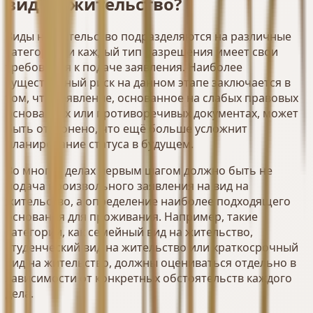
вид на жительство?
Виды на жительство подразделяются на различные
категории, и каждый тип разрешения имеет свои
требования к подаче заявления. Наиболее
существенный риск на данном этапе заключается в
том, что заявление, основанное на слабых правовых
основаниях или противоречивых документах, может
быть отклонено, что ещё больше усложнит
планирование статуса в будущем.
Во многих делах первым шагом должно быть не
подача произвольного заявления на вид на
жительство, а определение наиболее подходящего
основания для проживания. Например, такие
категории, как семейный вид на жительство,
студенческий вид на жительство или краткосрочный
вид на жительство, должны оцениваться отдельно в
зависимости от конкретных обстоятельств каждого
дела.