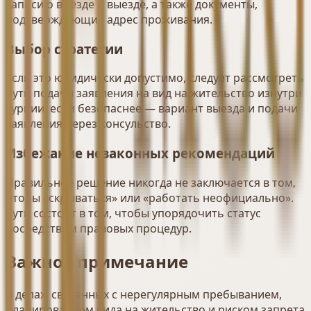
записи о въезде и выезде, а также документы,
подтверждающие адрес проживания.
Выбор стратегии
Если это юридически допустимо, следует рассмотреть
путь подачи заявления на вид на жительство изнутри
Турции; если безопаснее — вариант выезда и подачи
заявления через консульство.
Избежание незаконных рекомендаций
Правильное решение никогда не заключается в том,
чтобы «скрываться» или «работать неофициально».
Суть состоит в том, чтобы упорядочить статус
посредством правовых процедур.
Важное примечание
В делах, связанных с нерегулярным пребыванием,
планированием вида на жительство и риском запрета