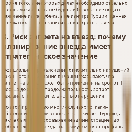
Кроме того, в некоторых делах необходимо отдельно
проанализировать, не будет ли безопаснее подать
заявление из-за рубежа, а не изнутри Турции. Данная
оценка полностью зависит от конкретного дела.
3. Риск запрета на въезд: почему
планирование выезда имеет
стратегическое значение
Официальные разъяснения относительно нарушений
законного пребывания в Турции указывают, что
запрет на въезд может быть применён на срок от 1
месяца до 5 лет, а продолжительность запрета
связана с продолжительностью нарушения.
По этой причине во многих случаях то, каким
образом и на каком этапе лицо покидает Турцию, а
также был ли вопрос выявлен администрацией до
добровольного выезда, напрямую меняет профиль