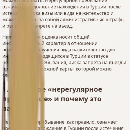
можно следовать. Нерегулярное пребывание
означает продолжение нахождения в Турции после
истечения срока визы или вида на жительство и
может повлечь за собой административные штрафы
и решения о запрете на въезд.
Нижеследующая оценка носит общий
информационный характер в отношении
возможности получения вида на жительство для
иностранцев, находящихся в Турции в статусе
нерегулярного пребывания, риска запрета на въезд и
правомерной дорожной карты, которой можно
следовать.
1. Что такое «нерегулярное
пребывание» и почему это
важно?
Нерегулярное пребывание, как правило, означает
продолжение нахождения в Турции после истечения