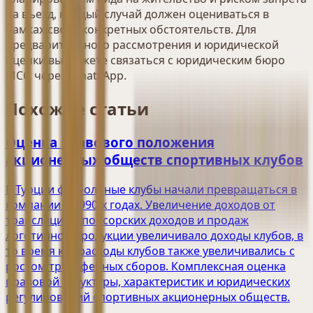
на въезд, каждый случай должен оцениваться в
рамках своих конкретных обстоятельств. Для
предварительного рассмотрения и юридической
оценки вы можете связаться с юридическим бюро
MCG через WhatsApp.
Похожие статьи
Оценка правового положения
акционерных обществ спортивных клубов
В Турции футбольные клубы начали превращаться в
компании в 1990-х годах. Увеличение доходов от
трансляций, спонсорских доходов и продаж
логотипной продукции увеличивало доходы клубов, в
то время как расходы клубов также увеличивались с
ростом трансферных сборов. Комплексная оценка
правовой структуры, характеристик и юридических
регулирований спортивных акционерных обществ.