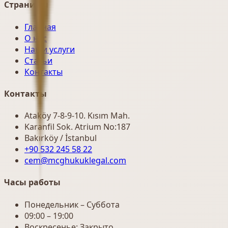
Страницы
Главная
О нас
Наши услуги
Статьи
Контакты
Контакты
Ataköy 7-8-9-10. Kısım Mah.
Karanfil Sok. Atrium No:187
Bakırköy / İstanbul
+90 532 245 58 22
cem@mcghukuklegal.com
Часы работы
Понедельник – Суббота
09:00 – 19:00
Воскресенье: Закрыто