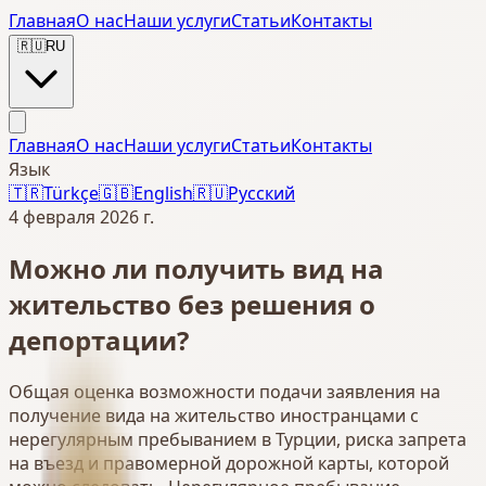
Главная
О нас
Наши услуги
Статьи
Контакты
🇷🇺
RU
Главная
О нас
Наши услуги
Статьи
Контакты
Язык
🇹🇷
Türkçe
🇬🇧
English
🇷🇺
Русский
4 февраля 2026 г.
Можно ли получить вид на
жительство без решения о
депортации?
Общая оценка возможности подачи заявления на
получение вида на жительство иностранцами с
нерегулярным пребыванием в Турции, риска запрета
на въезд и правомерной дорожной карты, которой