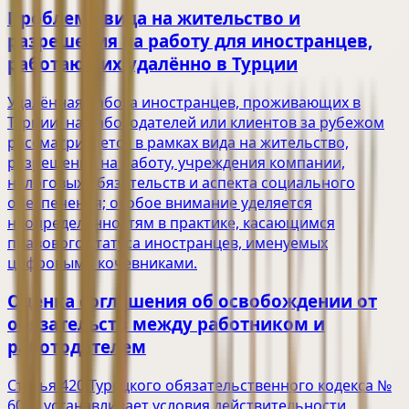
Проблема вида на жительство и
разрешения на работу для иностранцев,
работающих удалённо в Турции
Удалённая работа иностранцев, проживающих в
Турции, на работодателей или клиентов за рубежом
рассматривается в рамках вида на жительство,
разрешения на работу, учреждения компании,
налоговых обязательств и аспекта социального
обеспечения; особое внимание уделяется
неопределённостям в практике, касающимся
правового статуса иностранцев, именуемых
цифровыми кочевниками.
Оценка соглашения об освобождении от
обязательств между работником и
работодателем
Статья 420 Турецкого обязательственного кодекса №
6098 устанавливает условия действительности