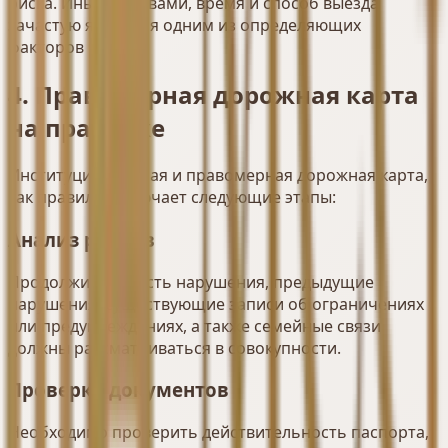
риска. Иными словами, время и способ выезда
зачастую являются одним из определяющих
факторов исхода.
4. Правомерная дорожная карта
на практике
Институциональная и правомерная дорожная карта,
как правило, включает следующие этапы:
Анализ рисков
Продолжительность нарушения, предыдущие
нарушения, существующие записи об ограничениях
или предупреждениях, а также семейные связи
должны рассматриваться в совокупности.
Проверка документов
Необходимо проверить действительность паспорта,