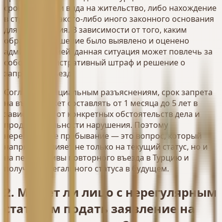
срока визы или вида на жительство, либо нахождение
в стране без какого-либо иного законного основания
для пребывания. В зависимости от того, каким
образом нарушение было выявлено и оценено
администрацией, данная ситуация может повлечь за
собой административный штраф и решение о
запрете на въезд.
Согласно официальным разъяснениям, срок запрета
на въезд может составлять от 1 месяца до 5 лет в
зависимости от конкретных обстоятельств дела и
продолжительности нарушения. Поэтому
нерегулярное пребывание — это вопрос, который
напрямую влияет не только на текущий статус, но и
на перспективы повторного въезда в Турцию и
получения легального статуса в будущем.
2. Может ли лицо с нерегулярным
статусом подать заявление на