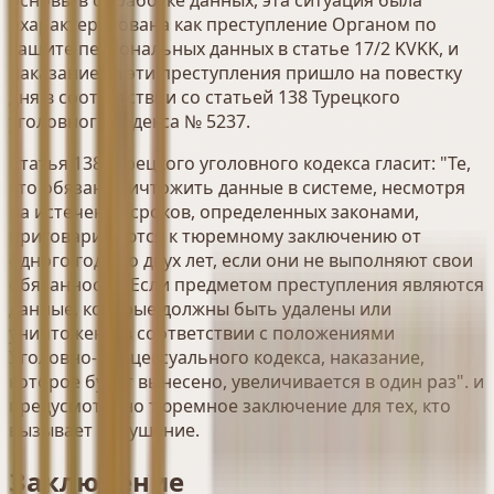
охарактеризована как преступление Органом по
защите персональных данных в статье 17/2 KVKK, и
наказание за эти преступления пришло на повестку
дня в соответствии со статьей 138 Турецкого
уголовного кодекса № 5237.
Статья 138 Турецкого уголовного кодекса гласит: "Те,
кто обязан уничтожить данные в системе, несмотря
на истечение сроков, определенных законами,
приговариваются к тюремному заключению от
одного года до двух лет, если они не выполняют свои
обязанности. Если предметом преступления являются
данные, которые должны быть удалены или
уничтожены в соответствии с положениями
Уголовно-процессуального кодекса, наказание,
которое будет вынесено, увеличивается в один раз". и
предусмотрено тюремное заключение для тех, кто
вызывает нарушение.
Заключение