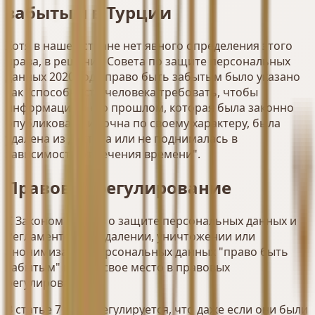
забытым в Турции
Хотя в нашей стране нет явного определения этого
права, в решении Совета по защите персональных
данных 2020 года право быть забытым было указано
как "способность человека требовать, чтобы
информация о его прошлом, которая была законно
опубликована и точна по своему характеру, была
удалена из доступа или не поднималась в
зависимости от течения времени".
Правовое регулирование
С Законом № 6698 о защите персональных данных и
Регламентом об удалении, уничтожении или
анонимизации персональных данных "право быть
забытым" нашло свое место в правовых
регулированиях.
В статье 7 KVKK регулируется, что даже если они были