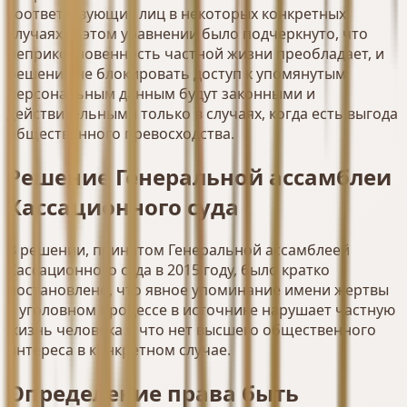
соответствующих лиц в некоторых конкретных
случаях. В этом уравнении было подчеркнуто, что
неприкосновенность частной жизни преобладает, и
решения не блокировать доступ к упомянутым
персональным данным будут законными и
действительными только в случаях, когда есть выгода
общественного превосходства.
Решение Генеральной ассамблеи
Кассационного суда
В решении, принятом Генеральной ассамблеей
Кассационного суда в 2015 году, было кратко
постановлено, что явное упоминание имени жертвы
в уголовном процессе в источнике нарушает частную
жизнь человека и что нет высшего общественного
интереса в конкретном случае.
Определение права быть