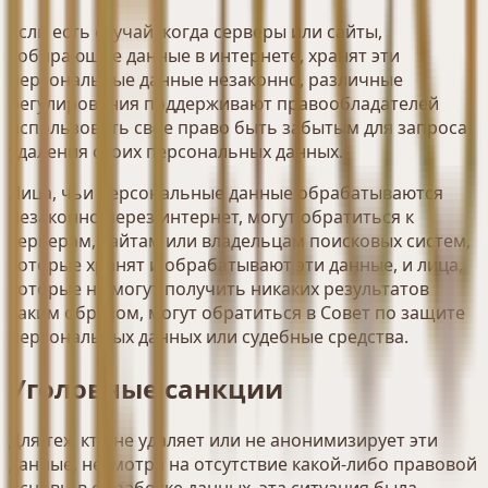
Если есть случай, когда серверы или сайты,
собирающие данные в интернете, хранят эти
персональные данные незаконно, различные
регулирования поддерживают правообладателей
использовать свое право быть забытым для запроса
удаления своих персональных данных.
Лица, чьи персональные данные обрабатываются
незаконно через интернет, могут обратиться к
серверам, сайтам или владельцам поисковых систем,
которые хранят и обрабатывают эти данные, и лица,
которые не могут получить никаких результатов
таким образом, могут обратиться в Совет по защите
персональных данных или судебные средства.
Уголовные санкции
Для тех, кто не удаляет или не анонимизирует эти
данные, несмотря на отсутствие какой-либо правовой
основы в обработке данных, эта ситуация была