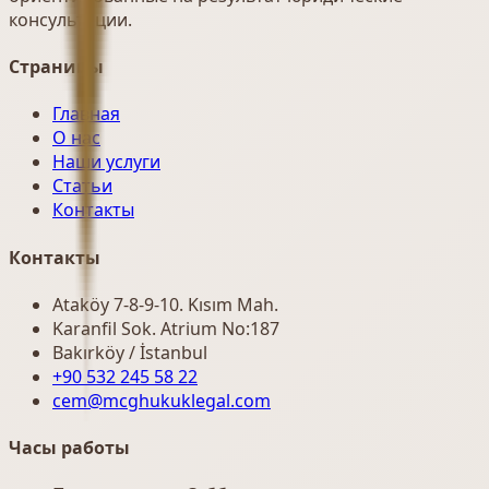
консультации.
Страницы
Главная
О нас
Наши услуги
Статьи
Контакты
Контакты
Ataköy 7-8-9-10. Kısım Mah.
Karanfil Sok. Atrium No:187
Bakırköy / İstanbul
+90 532 245 58 22
cem@mcghukuklegal.com
Часы работы