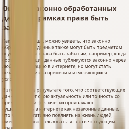
Оценка законно обработанных
данных в рамках права быть
забытым
Как указано выше, можно увидеть, что законно
обработанные данные также могут быть предметом
осуществления права быть забытым, например, когда
соответствующие данные публикуются законно через
любую публикацию в интернете, но могут стать
незаконными из-за времени и изменяющихся
условий.
В этой связи, в результате того, что соответствующие
данные теряют свою актуальность или точность со
временем, они фактически продолжают
существовать в интернете как незаконные данные,
что может негативно повлиять на жизнь людей,
имеющих право пользоваться соответствующим
правом.