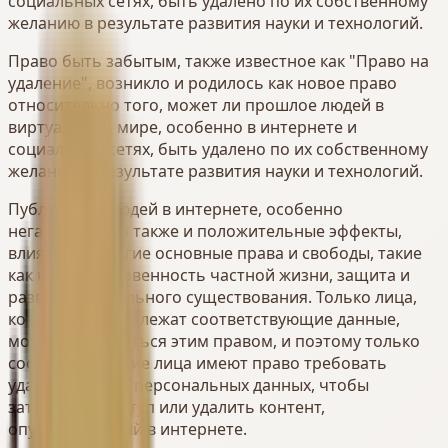
социальных сетях, быть удалено по их собственному
желанию в результате развития науки и технологий.
Право быть забытым, также известное как "Право на
удаление", возникло и родилось как новое право
относительно того, может ли прошлое людей в
виртуальном мире, особенно в интернете и
социальных сетях, быть удалено по их собственному
желанию в результате развития науки и технологий.
Публикации людей в интернете, особенно
негативные, но также и положительные эффекты,
влияют на многие основные права и свободы, такие
как неприкосновенность частной жизни, защита и
развитие морального существования. Только лица,
которым принадлежат соответствующие данные,
могут пользоваться этим правом, и поэтому только
соответствующие лица имеют право требовать
удаления своих персональных данных, чтобы
затруднить доступ или удалить контент,
опубликованный в интернете.