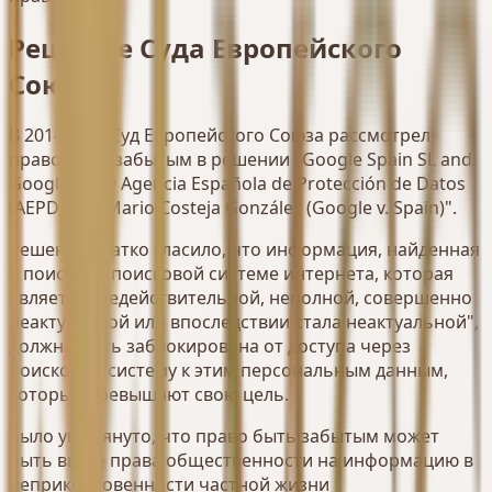
Решение Суда Европейского
Союза
В 2014 году Суд Европейского Союза рассмотрел
право быть забытым в решении "Google Spain SL and
Google Inc. v Agencia Española de Protección de Datos
(AEPD) and Mario Costeja González (Google v. Spain)".
Решение кратко гласило, что информация, найденная
в поисках в поисковой системе интернета, которая
является "недействительной, неполной, совершенно
неактуальной или впоследствии стала неактуальной",
должна быть заблокирована от доступа через
поисковую систему к этим персональным данным,
которые превышают свою цель.
Было упомянуто, что право быть забытым может
быть выше права общественности на информацию в
неприкосновенности частной жизни