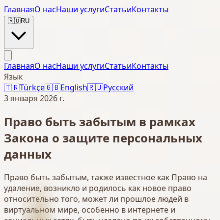
Главная
О нас
Наши услуги
Статьи
Контакты
🇷🇺
RU
Главная
О нас
Наши услуги
Статьи
Контакты
Язык
🇹🇷
Türkçe
🇬🇧
English
🇷🇺
Русский
3 января 2026 г.
Право быть забытым в рамках
Закона о защите персональных
данных
Право быть забытым, также известное как Право на
удаление, возникло и родилось как новое право
относительно того, может ли прошлое людей в
виртуальном мире, особенно в интернете и