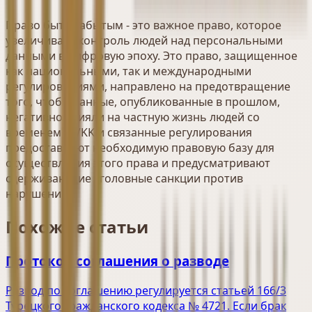
Право быть забытым - это важное право, которое
увеличивает контроль людей над персональными
данными в цифровую эпоху. Это право, защищенное
как национальными, так и международными
регулированиями, направлено на предотвращение
того, чтобы данные, опубликованные в прошлом,
негативно влияли на частную жизнь людей со
временем. KVKK и связанные регулирования
предоставляют необходимую правовую базу для
осуществления этого права и предусматривают
сдерживающие уголовные санкции против
нарушений.
Похожие статьи
Протокол соглашения о разводе
Развод по соглашению регулируется статьей 166/3
Турецкого гражданского кодекса № 4721. Если брак