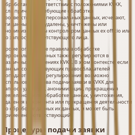
обработаны в соответствии с положениями KVKK,
если причины, требующие обработки
соответствующих персональных данных, исчезают,
эти данные будут удалены, уничтожены или
анонимизированы контролером данных ex officio или
по запросу соответствующего лица.
Кроме того, общие правила в обработке
персональных данных также регулируются в
различных положениях KVKK. В этом контексте, если
данные соответствующих правообладателей
попадают под эти регулирования, возможно
использовать права подачи заявки в KVKK для
запроса удаления, анонимизации, прекращения
деятельности по обработке данных, уничтожения,
удаления из контента или прекращения деятельности
по обработке данных их данных, и может быть
применен соответствующий.
Процедуры подачи заявки