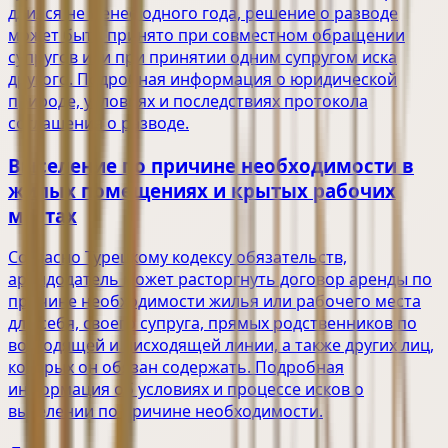
длился не менее одного года, решение о разводе
может быть принято при совместном обращении
супругов или при принятии одним супругом иска
другого. Подробная информация о юридической
природе, условиях и последствиях протокола
соглашения о разводе.
Выселение по причине необходимости в
жилых помещениях и крытых рабочих
местах
Согласно Турецкому кодексу обязательств,
арендодатель может расторгнуть договор аренды по
причине необходимости жилья или рабочего места
для себя, своего супруга, прямых родственников по
восходящей и нисходящей линии, а также других лиц,
которых он обязан содержать. Подробная
информация об условиях и процессе исков о
выселении по причине необходимости.