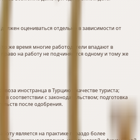
 должен оцениваться отдельно в зависимости от
в то же время многие работодатели впадают в
 право на работу не подчиняются одному и тому же
воза иностранца в Турцию в качестве туриста;
ы в соответствии с законодательством; подготовка
ельств после одобрения.
аботу является на практике гораздо более