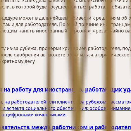
считать. Успех дела зависит от комплексной оценки л
сли, в которой будет осуществляться работа, и обязате
оцедуре может в дальнейшем привести к решениям об о
 так и для работодателя. По этой причине иностранцам
елающим нанять иностранный персонал, чрезвычайно ва
ту из-за рубежа, проверки критериев работодателя, по
 после одобрения вы можете обратиться в юридическо
кретному делу.
 на работу для иностранцев, работающих уд
, на работодателей или клиентов за рубежом рассматри
в и аспекта социального обеспечения; особое внимание
мых цифровыми кочевниками.
язательств между работником и работодате