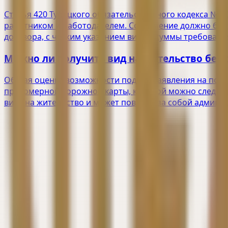
Статья 420 Турецкого обязательственного кодекса № 
работником и работодателем. Соглашение должно быть
договора, с чётким указанием вида и суммы требовани
Можно ли получить вид на жительство без 
Общая оценка возможности подачи заявления на получ
правомерной дорожной карты, которой можно следова
вида на жительство и может повлечь за собой админи