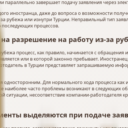
ии параллельно завершает подачу заявления через элек
ого иностранца, даже до вопроса о возможности получ
з-за рубежа или изнутри Турции. Неправильный тип зая
ю последующих процессов.
 на разрешение на работу из-за ру
рубежа процесс, как правило, начинается с обращения 
является или в которой законно пребывает. Иностранец
аботодатель в Турции представляет запрашиваемую инф
ся односторонним. Для нормального хода процесса как 
ке наиболее часто проблемы возникают в следующих обл
ой ситуации, несоответствие компании-работодателя к
менты выделяются при подаче зая