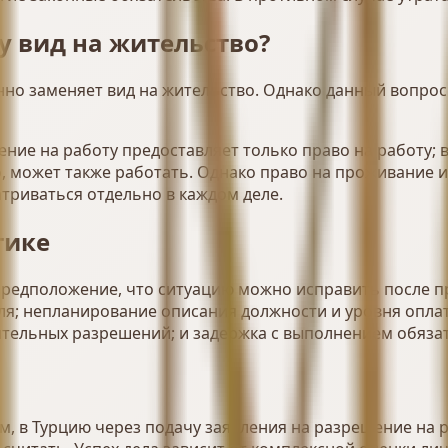
у вид на жительство?
о заменяет вид на жительство. Однако данный вопрос
ние на работу предоставляет только право на работу; 
, может также работать. Однако право на проживание и
триваться отдельно в каждом деле.
тике
редположение, что ситуацию можно исправить после при
ля; непланирование описания должности и уровня оплат
тельных разрешений; и задержка с выполнением обязат
, в Турцию через подачу заявления на разрешение на р