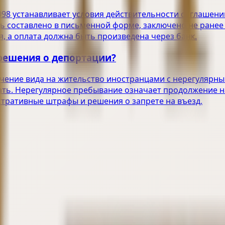
6098 устанавливает условия действительности соглашен
 составлено в письменной форме, заключено не ранее 
я, а оплата должна быть произведена через банк.
решения о депортации?
ение вида на жительство иностранцами с нерегулярным
ть. Нерегулярное пребывание означает продолжение на
стративные штрафы и решения о запрете на въезд.