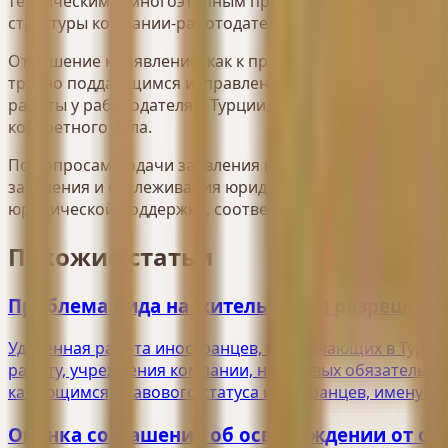
техническим и многоэтапным процессом, чем принято 
структуры компании-работодателя, особых правил отра
Отношение к заявлению как к простой формальной пр
трудно поддающимся исправлению как для иностранца,
работы у работодателя в Турции, и работодателям, ж
конкретного дела.
По вопросам подачи заявления на разрешение на рабо
заявления и отслеживания юридических обязательств
юридической поддержки, соответствующей вашему кон
Похожие статьи
Проблема вида на жительство и разрешения
Удалённая работа иностранцев, проживающих в Турции
работу, учреждения компании, налоговых обязательст
касающимся правового статуса иностранцев, именуе
Оценка соглашения об освобождении от об