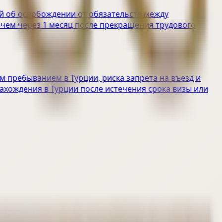
ий об освобождении от обязательств между
чем через 1 месяц после прекращения трудового
 пребыванием в Турции, риска запрета на въезд и
хождения в Турции после истечения срока визы или