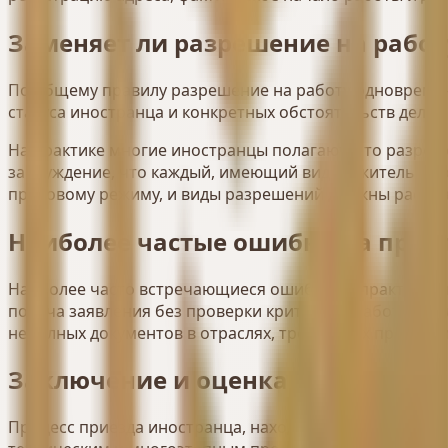
Заменяет ли разрешение на работ
По общему правилу разрешение на работу одновременн
статуса иностранца и конкретных обстоятельств дела.
На практике многие иностранцы полагают, что разреше
заблуждение, что каждый, имеющий вид на жительство
правовому режиму, и виды разрешений должны рассма
Наиболее частые ошибки на прак
Наиболее часто встречающиеся ошибки на практике: п
подача заявления без проверки критериев работодате
неполных документов в отраслях, требующих предвари
Заключение и оценка
Процесс приезда иностранца, находящегося за рубежом