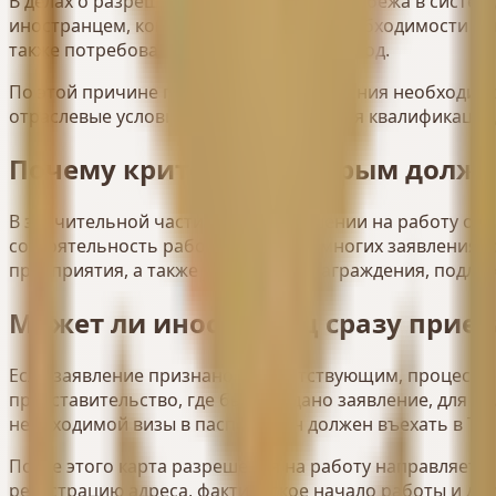
В делах о разрешении на работу из-за рубежа в систем
иностранцем, копия паспорта и при необходимости ди
также потребоваться заверенный перевод.
По этой причине перед подачей заявления необходимо
отраслевые условия, профессиональная квалификация,
Почему критерии, которым должен
В значительной части дел о разрешении на работу оп
состоятельность работодателя. Во многих заявлениях 
предприятия, а также уровень вознаграждения, подле
Может ли иностранец сразу приех
Если заявление признано соответствующим, процесс 
представительство, где было подано заявление, для о
необходимой визы в паспорте он должен въехать в Ту
После этого карта разрешения на работу направляетс
регистрацию адреса, фактическое начало работы и дру