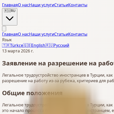
Главная
О нас
Наши услуги
Статьи
Контакты
🇷🇺
RU
Главная
О нас
Наши услуги
Статьи
Контакты
Язык
🇹🇷
Türkçe
🇬🇧
English
🇷🇺
Русский
13 марта 2026 г.
Заявление на разрешение на рабо
Легальное трудоустройство иностранцев в Турции, ка
разрешение на работу из-за рубежа, критериев для ра
Общие положения
Легальное трудоустройство иностранцев в Турции, ка
это начало процесса подачи заявления иностранцем, 