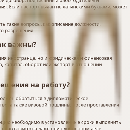
овой договор, подписанный работодателем и
ия. Если паспорт выдан не латинскими буквами, может
ть такие вопросы, как описание должности,
го разрешения.
ак важны?
ция иностранца, но и юридическая и финансовая
а, капитал, оборот или экспорт в отношении
решения на работу?
должен обратиться в дипломатическое
ство, а также визовой пошлины; после проставления
Турцию необходимо в установленные сроки выполнить
а прав возможна даже при одобренном деле.