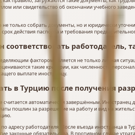
у, как правило, загружаются такие документы, как труд
плом или свидетельство об окончании учебного заведен
 не только собрать документы, но и юридически уточни
 срок действия паспорта и требования предварительно
 соответствовать работодатель, т
ределяющим фактором является не только личная ситуа
оцениваются такие критерии, как численность персонал
жащего выплате иностранцу.
ать в Турцию после получения раз
не считается автоматически завершённым. Иностранец 
платы пошлин за разрешение на работу и вид на житель
рцию.
я по адресу работодателя. После въезда иностранца в 
гие законные обязательства. В противном случае утрат