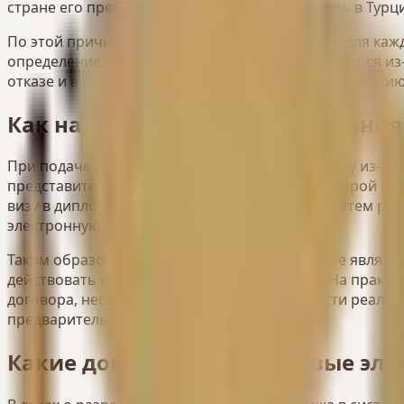
стране его пребывания, при этом работодатель в Турц
По этой причине первый юридический вопрос для кажд
определение того, должно ли заявление подаваться и
отказе и в некоторых случаях к излишнему усложнени
Как начинается подача заявления
При подаче заявлений на разрешение на работу из-за 
представительство в стране, гражданином которой он 
визу в дипломатическом представительстве; затем р
электронную систему разрешений.
Таким образом, в данной системе заявление не являет
действовать одновременно и согласованно. На практи
договора, несоответствие описания должности реальн
предварительных разрешений.
Какие документы и ключевые эле