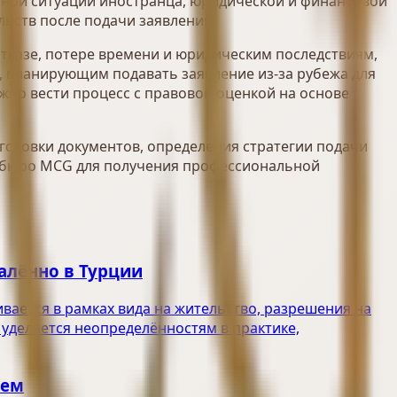
ичной ситуации иностранца, юридической и финансовой
льств после подачи заявления.
тказе, потере времени и юридическим последствиям,
, планирующим подавать заявление из-за рубежа для
жно вести процесс с правовой оценкой на основе
дготовки документов, определения стратегии подачи
е бюро MCG для получения профессиональной
алённо в Турции
вается в рамках вида на жительство, разрешения на
 уделяется неопределённостям в практике,
лем