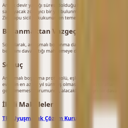
Ancak devir yasağı süresi dolduğu halde davalının tapuya 
sağlayacak zorlayıcı bir yol bulunmamaktadır." ifadeleriyle
Zira tapu sicil hukukunun en temel ilkelerinden biri, şarta 
Boşanmaktan Vazgeçme
Son olarak, anlaşmalı boşanma davası açıldıktan sonra ta
beyanını dava açtığı mahkemeye dilekçe ile veya duruşmad
Sonuç
Anlaşmalı boşanma protokolü, eşlerin boşanma ve boşanman
evliliğin en az bir yıl sürmüş olması, hakimin tarafları b
getirilmemesi durumunda, alacaklı taraf ayrı bir dava açma
İlgili Makaleler
TFF Uyuşmazlık Çözüm Kurulu