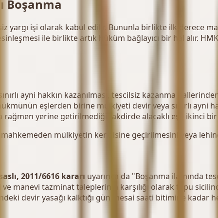
alı Boşanma
iz yargı işi olarak kabul edilir. Bununla birlikte ilk dere
inleşmesi ile birlikte artık hüküm bağlayıcı bir hal alır. H
sınırlı ayni hakkın kazanılması, tescilsiz kazanma hallerind
münün eşlerden birine mülkiyeti devir veya sınırlı ayni ha
ağmen yerine getirilmediği takdirde alacaklı eşe ikinci bir
hkemeden mülkiyetin kendisine geçirilmesini veya lehine sın
saslı, 2011/6616 kararı
uyarınca da "Boşanma ilamında tesc
e manevi tazminat taleplerinin karşılığı olarak tapu sicilind
eki devir yasağı kalktığı gün mesai saati bitimine kadar he