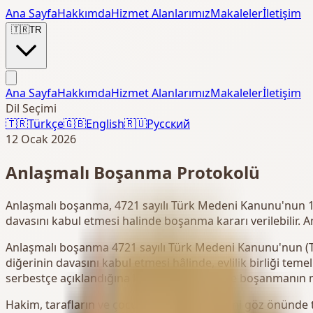
Ana Sayfa
Hakkımda
Hizmet Alanlarımız
Makaleler
İletişim
🇹🇷
TR
Ana Sayfa
Hakkımda
Hizmet Alanlarımız
Makaleler
İletişim
Dil Seçimi
🇹🇷
Türkçe
🇬🇧
English
🇷🇺
Русский
12 Ocak 2026
Anlaşmalı Boşanma Protokolü
Anlaşmalı boşanma, 4721 sayılı Türk Medeni Kanunu'nun 166/
davasını kabul etmesi halinde boşanma kararı verilebilir. A
Anlaşmalı boşanma 4721 sayılı Türk Medeni Kanunu'nun (TMK
diğerinin davasını kabul etmesi hâlinde, evlilik birliği teme
serbestçe açıklandığına kanaat getirmesi ve boşanmanın m
Hakim, tarafların ve çocukların menfaatlerini göz önünde t