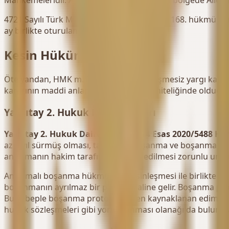
Mahkemeleridir. Ancak eşlerin ikamet ettiği bölgede Aile
4721 Sayılı Türk Medeni Kanunu'nun (TMK) 168. hükmü ger
ay birlikte oturulan yer mahkemesidir.
Kesin Hüküm Niteliği
Öte yandan, HMK m. 388 gereğince çekişmesiz yargı kararl
kararının maddi anlamda kesin hüküm niteliğinde olduğu 
Yargıtay 2. Hukuk Dairesi Kararı
Yargıtay 2. Hukuk Dairesi 2020/1714 Esas 2020/5488 Ka
az 1 yıl sürmüş olması, tarafların boşanma ve boşanmanın
anlaşmanın hakim tarafından kabul edilmesi zorunlu unsurl
Anlaşmalı boşanma hükmünün kesinleşmesi ile birlikte boş
boşanmanın ayrılmaz bir parçası haline gelir. Boşanma pr
Bu sebeple boşanma protokolünden kaynaklanan edimlerin 
hukuk sözleşmeleri gibi yorumlanması olanağı da bulunm