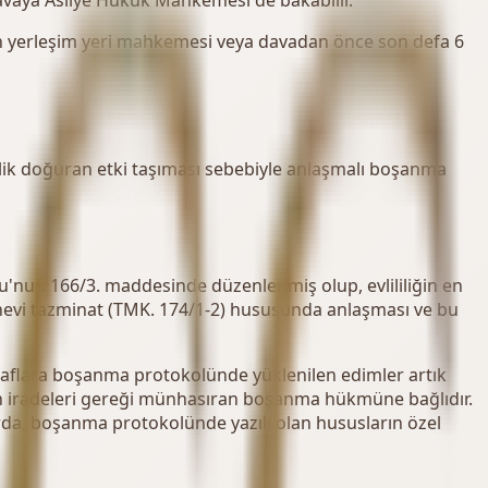
avaya Asliye Hukuk Mahkemesi de bakabilir.
n yerleşim yeri mahkemesi veya davadan önce son defa 6
ilik doğuran etki taşıması sebebiyle anlaşmalı boşanma
'nun 166/3. maddesinde düzenlenmiş olup, evlililiğin en
anevi tazminat (TMK. 174/1-2) hususunda anlaşması ve bu
raflara boşanma protokolünde yüklenilen edimler artık
ın iradeleri gereği münhasıran boşanma hükmüne bağlıdır.
da, boşanma protokolünde yazılı olan hususların özel