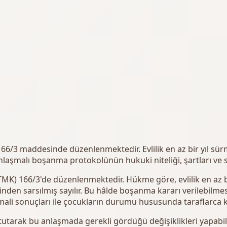
3 maddesinde düzenlenmektedir. Evlilik en az bir yıl sürmüş
nlaşmalı boşanma protokolünün hukuki niteliği, şartları ve s
) 166/3'de düzenlenmektedir. Hükme göre, evlilik en az bir 
linden sarsılmış sayılır. Bu hâlde boşanma kararı verilebilmes
ali sonuçları ile çocukların durumu hususunda taraflarca k
utarak bu anlaşmada gerekli gördüğü değişiklikleri yapabilir