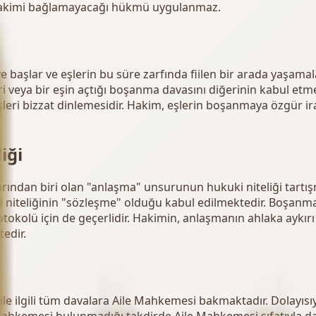
 hakimi bağlamayacağı hükmü uygulanmaz.
ye başlar ve eşlerin bu süre zarfında fiilen bir arada yaşamal
ri veya bir eşin açtığı boşanma davasını diğerinin kabul et
eri bizzat dinlemesidir. Hakim, eşlerin boşanmaya özgür irad
iği
ından biri olan "anlaşma" unsurunun hukuki niteliği tartışm
i niteliğinin "sözleşme" olduğu kabul edilmektedir. Boşan
rotokolü için de geçerlidir. Hakimin, anlaşmanın ahlaka aykır
edir.
e ilgili tüm davalara Aile Mahkemesi bakmaktadır. Dolayısı