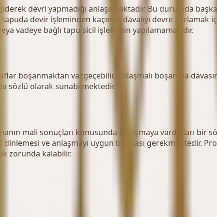
giderek devri yapmadığı anlaşılmaktadır. Bu durumda başka 
, tapuda devir işleminden kaçınan davalıyı devre zorlamak içi
veya vadeye bağlı tapu sicil işleminin yapılamamasıdır.
raflar boşanmaktan vazgeçebilir. Anlaşmalı boşanma davasın
a sözlü olarak sunabilmektedir.
ın mali sonuçları konusunda anlaşmaya vardıkları bir sözle
izzat dinlemesi ve anlaşmayı uygun bulması gerekmektedir. Pr
k zorunda kalabilir.