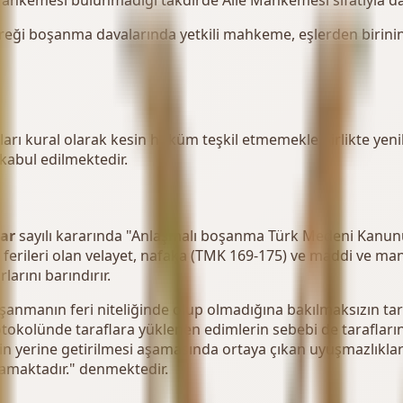
 Mahkemesi bulunmadığı takdirde Aile Mahkemesi sıfatıyla d
eği boşanma davalarında yetkili mahkeme, eşlerden birini
arı kural olarak kesin hüküm teşkil etmemekle birlikte yen
kabul edilmektedir.
rar
sayılı kararında "Anlaşmalı boşanma Türk Medeni Kanunu
 ferileri olan velayet, nafaka (TMK 169-175) ve maddi ve m
arını barındırır.
anmanın feri niteliğinde olup olmadığına bakılmaksızın ta
otokolünde taraflara yüklenen edimlerin sebebi de taraflar
yerine getirilmesi aşamasında ortaya çıkan uyuşmazlıklar
amaktadır." denmektedir.