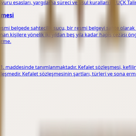
ru esasları, yargılama süreci ve usul kuralları ile UÇK Tal
lmesi
smi belgede sahtecilik suçu, bir resmi belgeyi sahte olarak 
nan kişilere yönelik iki yıldan beş yıla kadar hapis cezası ö
irme.
81. maddesinde tanımlanmaktadır. Kefalet sözleşmesi, kefili
eşmedir. Kefalet sözleşmesinin şartları, türleri ve sona erme