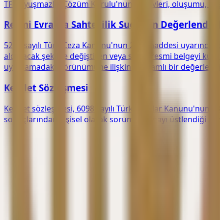
TFF Uyuşmazlık Çözüm Kurulu'nun görevleri, oluşumu, başvu
Resmi Evrakta Sahtecilik Suçunun Değerlendiri
5237 sayılı Türk Ceza Kanunu'nun 204. maddesi uyarınca re
aldatacak şekilde değiştiren veya sahte resmi belgeyi kulla
uygulamadaki görünümüne ilişkin kapsamlı bir değerlend
Kefalet Sözleşmesi
Kefalet sözleşmesi, 6098 sayılı Türk Borçlar Kanunu'nun 5
sonuçlarından kişisel olarak sorumlu olmayı üstlendiği sözl