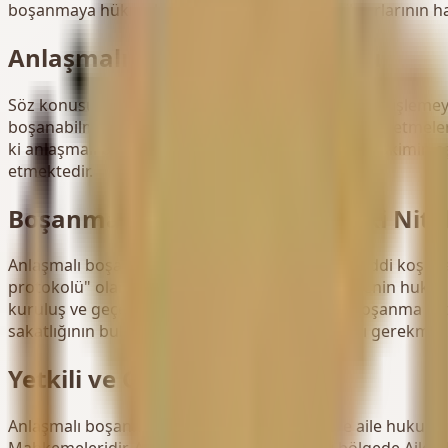
boşanmaya hükmolunur. Bu halde tarafların ikrarlarının
Anlaşmalı Boşanmanın Şartları
Söz konusu bir yıllık süre evlilik tarihinden itibaren işleme
boşanabilmesi için eşlerin boşanmayı birlikte talep etmele
ki anlaşmalı boşanmanın gerçekleşebilmesi için hakimin eşl
etmektedir.
Boşanma Protokolünün Hukuki Nitel
Anlaşmalı boşanmaya karar verilebilmesinin maddi koşullar
protokolü" olarak da adlandırılan bu düzenlemenin hukuk
kuruluş ve geçerlilik şartlarına ilişkin kurallar, boşanma p
sakatlığının bulunup bulunmadığını araştırması gerekmekt
Yetkili ve Görevli Mahkeme
Anlaşmalı boşanma davası başta olmak üzere aile hukuku il