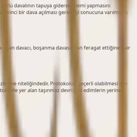
türlü davalının tapuya giderek işlemi yapmasını
n ikinci bir dava açılması gerektiği sonucuna varılmıştır.
ı açan davacı, boşanma davasından feragat ettiğine dair
şme niteliğindedir. Protokolün geçerli olabilmesi için
otokolde yer alan taşınmaz devri gibi edimlerin yerine