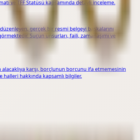
imatı ve TFF Statüsü kapsamında detaylı inceleme.
düzenleyen, gerçek bir resmi belgeyi başkalarını
ngörmektedir. Suçun unsurları, faili, zamanaşımı ve
n alacaklıya karşı, borçlunun borcunu ifa etmemesinin
 halleri hakkında kapsamlı bilgiler.