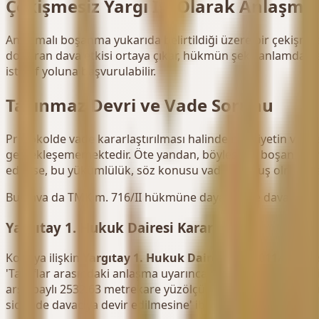
Çekişmesiz Yargı İşi Olarak Anlaşm
Anlaşmalı boşanma yukarıda belirtildiği üzere bir çekişmes
doğuran dava etkisi ortaya çıkar, hükmün şekli anlamda kes
istinaf yoluna başvurulabilir.
Taşınmaz Devri ve Vade Sorunu
Protokolde vade kararlaştırılması halinde mülkiyetin veya 
gerçekleşememektedir. Öte yandan, böylesi bir boşanma hük
edilirse, bu yükümlülük, söz konusu vade dolmuş olmasına r
Bu dava da TMK m. 716/II hükmüne dayanan ve davacının, ma
Yargıtay 1. Hukuk Dairesi Kararı
Konuya ilişkin
Yargıtay 1. Hukuk Dairesi'nin 2011/5893 e
'Taraflar arasındaki anlaşma uyarınca davacı tarafın maddi v
arsa paylı 2532.63 metrekare yüzölçümlü taşınmazın üzerind
sicilinde davacıya devir edilmesine' ibaresi konulmuştur.