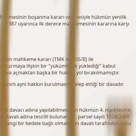
ce mahkemesinin boşanma kararı vermesiyle hükmün yenilik
MK m. 387 uyarınca ilk derece mahkemesinin kararına karşı
en olan mahkeme kararı (TMK m. 705/II) ile
k kurmaya ilişkin bir "yükümlülük yüklediği" kabul
 dava açmaktan başka bir hukuki yol bırakılmamıştır.
ırlı ayni hakkın kurulmasını talep ettiği bir davadır.
ilin davacı adına yapılabilmesi için hükmün 4. maddesine
e davalı adına tescilli bulunan A1. parsel sayılı 1024/2400
rhangi bir bedele bağlı olmaksızın davalı tarafından tapu