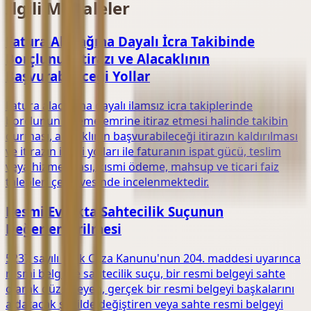
İlgili Makaleler
Fatura Alacağına Dayalı İcra Takibinde
Borçlunun İtirazı ve Alacaklının
Başvurabileceği Yollar
Fatura alacağına dayalı ilamsız icra takiplerinde
borçlunun ödeme emrine itiraz etmesi halinde takibin
durması, alacaklının başvurabileceği itirazın kaldırılması
ve itirazın iptali yolları ile faturanın ispat gücü, teslim
veya hizmet ifası, kısmi ödeme, mahsup ve ticari faiz
talepleri çerçevesinde incelenmektedir.
Resmi Evrakta Sahtecilik Suçunun
Değerlendirilmesi
5237 sayılı Türk Ceza Kanunu'nun 204. maddesi uyarınca
resmi belgede sahtecilik suçu, bir resmi belgeyi sahte
olarak düzenleyen, gerçek bir resmi belgeyi başkalarını
aldatacak şekilde değiştiren veya sahte resmi belgeyi