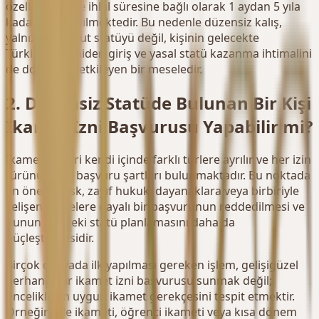
özelliklerine ve ihlal süresine bağlı olarak 1 aydan 5 yıla
kadar değişebilmektedir. Bu nedenle düzensiz kalış,
yalnızca mevcut statüyü değil, kişinin gelecekte
Türkiye'ye yeniden giriş ve yasal statü kazanma ihtimalini
de doğrudan etkileyen bir meseledir.
2. Düzensiz Statüde Bulunan Bir Kişi
İkamet İzni Başvurusu Yapabilir mi?
İkamet izinleri kendi içinde farklı türlere ayrılır ve her izin
türünün ayrı başvuru şartları bulunmaktadır. Bu noktada
en önemli risk, zayıf hukuki dayanaklara veya birbiriyle
çelişen belgelere dayalı bir başvurunun reddedilmesi ve
bunun ilerideki statü planlamasını daha da
güçleştirmesidir.
Birçok dosyada ilk yapılması gereken işlem, gelişigüzel
herhangi bir ikamet izni başvurusu sunmak değil;
öncelikle en uygun ikamet gerekçesini tespit etmektir.
Örneğin aile ikameti, öğrenci ikameti veya kısa dönem