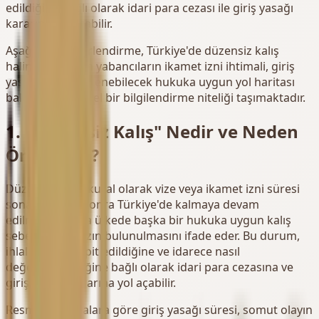
edildiğine bağlı olarak idari para cezası ile giriş yasağı
kararına yol açabilir.
Aşağıdaki değerlendirme, Türkiye'de düzensiz kalış
halinde bulunan yabancıların ikamet izni ihtimali, giriş
yasağı riski ve izlenebilecek hukuka uygun yol haritası
bakımından genel bir bilgilendirme niteliği taşımaktadır.
1. "Düzensiz Kalış" Nedir ve Neden
Önemlidir?
Düzensiz kalış, kural olarak vize veya ikamet izni süresi
sona erdikten sonra Türkiye'de kalmaya devam
edilmesini ya da ülkede başka bir hukuka uygun kalış
sebebi olmaksızın bulunulmasını ifade eder. Bu durum,
ihlalin nasıl tespit edildiğine ve idarece nasıl
değerlendirildiğine bağlı olarak idari para cezasına ve
giriş yasağı kararına yol açabilir.
Resmî açıklamalara göre giriş yasağı süresi, somut olayın