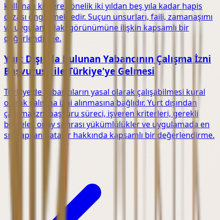
kullanan kişilere yönelik iki yıldan beş yıla kadar hapis
cezası öngörmektedir. Suçun unsurları, faili, zamanaşımı
ve uygulamadaki görünümüne ilişkin kapsamlı bir
değerlendirme.
Yurt Dışında Bulunan Yabancının Çalışma İzni
Başvurusu ile Türkiye'ye Gelmesi
Türkiye'de yabancıların yasal olarak çalışabilmesi kural
olarak çalışma izni alınmasına bağlıdır. Yurt dışından
çalışma izni başvuru süreci, işveren kriterleri, gerekli
belgeler, onay sonrası yükümlülükler ve uygulamada en
sık yapılan hatalar hakkında kapsamlı bir değerlendirme.