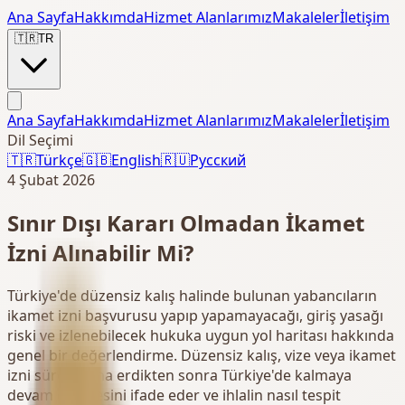
Ana Sayfa
Hakkımda
Hizmet Alanlarımız
Makaleler
İletişim
🇹🇷
TR
Ana Sayfa
Hakkımda
Hizmet Alanlarımız
Makaleler
İletişim
Dil Seçimi
🇹🇷
Türkçe
🇬🇧
English
🇷🇺
Русский
4 Şubat 2026
Sınır Dışı Kararı Olmadan İkamet
İzni Alınabilir Mi?
Türkiye'de düzensiz kalış halinde bulunan yabancıların
ikamet izni başvurusu yapıp yapamayacağı, giriş yasağı
riski ve izlenebilecek hukuka uygun yol haritası hakkında
genel bir değerlendirme. Düzensiz kalış, vize veya ikamet
izni süresi sona erdikten sonra Türkiye'de kalmaya
devam edilmesini ifade eder ve ihlalin nasıl tespit