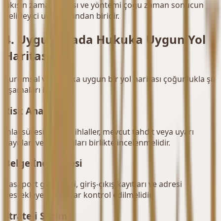
çıkışın zamanlaması ve yöntemi çoğu zaman sonucun
belirleyici unsurlarından biridir.
4. Uygulamada Hukuka Uygun Yol
Haritası
Kurumsal ve hukuka uygun bir yol haritası çoğunlukla şu
aşamaları içerir:
Risk Analizi
İhlal süresi, önceki ihlaller, mevcut tahdit veya uyarı
kayıtları ve aile bağları birlikte incelenmelidir.
Belge İncelemesi
Pasaport geçerliliği, giriş-çıkış kayıtları ve adresi
destekleyen evraklar kontrol edilmelidir.
Strateji Seçimi