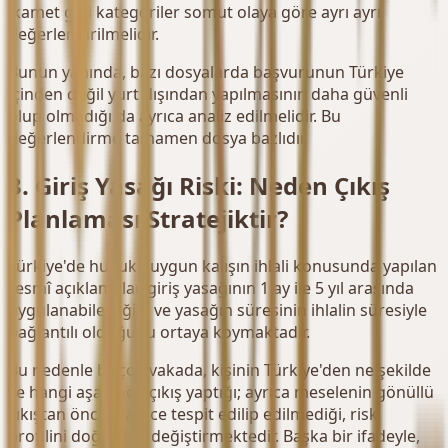
ikamet gibi kategoriler somut olaya göre ayrı ayrı
değerlendirilmelidir.
Bunun yanında, bazı dosyalarda başvurunun Türkiye
içinden değil yurt dışından yapılmasının daha güvenli
olup olmadığı da ayrıca analiz edilmelidir. Bu
değerlendirme tamamen dosya bazlıdır.
3. Giriş Yasağı Riski: Neden Çıkış
Planlaması Stratejiktir?
Türkiye'de hukuka uygun kalışın ihlali konusunda yapılan
resmî açıklamalar, giriş yasağının 1 ay ile 5 yıl arasında
uygulanabileceğini ve yasağın süresinin ihlalin süresiyle
bağlantılı olduğunu ortaya koymaktadır.
Bu nedenle birçok vakada, kişinin Türkiye'den ne şekilde
ve hangi aşamada çıkış yaptığı; ayrıca meselenin gönüllü
çıkıştan önce idarece tespit edilip edilmediği, risk
profilini doğrudan değiştirmektedir. Başka bir ifadeyle,