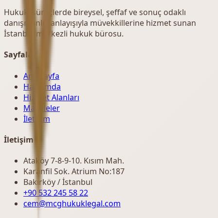
Hukuki süreçlerde bireysel, şeffaf ve sonuç odaklı
danışmanlık anlayışıyla müvekkillerine hizmet sunan
İstanbul merkezli hukuk bürosu.
Sayfalar
Ana Sayfa
Hakkımda
Hizmet Alanları
Makaleler
İletişim
İletişim
Ataköy 7-8-9-10. Kısım Mah.
Karanfil Sok. Atrium No:187
Bakırköy / İstanbul
+90 532 245 58 22
cem@mcghukuklegal.com