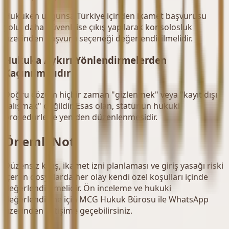
Hukuken uygunsa Türkiye içinden ikamet başvurusu
yolu; daha güvenli ise çıkış yapılarak konsolosluk
üzerinden başvuru seçeneği değerlendirilmelidir.
Hukuka Aykırı Yönlendirmelerden
Kaçınılmalıdır
Doğru çözüm hiçbir zaman "gizlenmek" veya "kayıt dışı
çalışmak" değildir. Esas olan, statünün hukuki
prosedürlerle yeniden düzenlenmesidir.
Önemli Not
Düzensiz kalış, ikamet izni planlaması ve giriş yasağı riski
içeren dosyalarda her olay kendi özel koşulları içinde
değerlendirilmelidir. Ön inceleme ve hukuki
değerlendirme için MCG Hukuk Bürosu ile WhatsApp
üzerinden iletişime geçebilirsiniz.